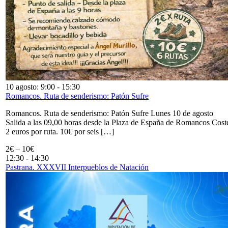
10 agosto: 9:00
-
15:30
Romancos. Ruta de senderismo: Patón Sufre
Romancos. Ruta de senderismo: Patón Sufre Lunes 10 de agosto
Salida a las 09,00 horas desde la Plaza de España de Romancos Cost
2 euros por ruta. 10€ por seis […]
2€ – 10€
12:30
-
14:30
Pastrana. XXXVII Interpueblos de Natación