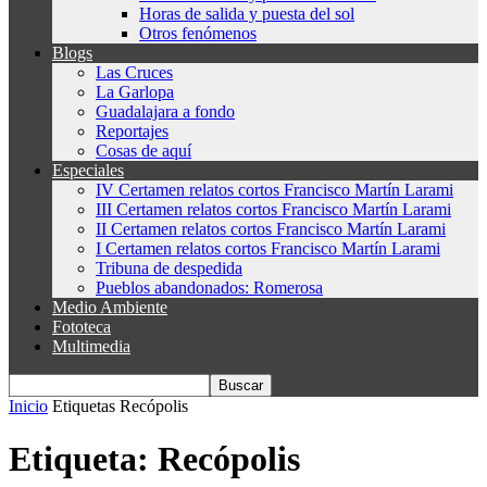
Horas de salida y puesta del sol
Otros fenómenos
Blogs
Las Cruces
La Garlopa
Guadalajara a fondo
Reportajes
Cosas de aquí
Especiales
IV Certamen relatos cortos Francisco Martín Larami
III Certamen relatos cortos Francisco Martín Larami
II Certamen relatos cortos Francisco Martín Larami
I Certamen relatos cortos Francisco Martín Larami
Tribuna de despedida
Pueblos abandonados: Romerosa
Medio Ambiente
Fototeca
Multimedia
Inicio
Etiquetas
Recópolis
Etiqueta: Recópolis