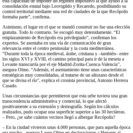
esta capacidad de imponer un régimen impositivo la que ayudó a la
consolidación estatal bajo Leovigildo y Recaredo, posibilitando su
control territorial mediante una red de ciudades de la que Recópolis
formaba parte”, confirma.
Asimismo, el lugar en el que se mandó construir no fue una elección
gratuita. Todo lo contrario. Se escogió muy detenidamente. “El
emplazamiento de Recópolis era privilegiado”, confirman los
expertos. Se asentaba en una vía de comunicación de gran
relevancia entre el centro peninsular y la costa mediterránea.
“Durante toda la época medieval, árabe, cristiana y –también– entre
los siglos XVI y XVIII, el camino principal para ir de la meseta a
Levante transcurría por el eje Madrid-Zorita-Cuenca-Valencia”,
asegura Olmo. “Además, el asentamiento tiene unas características
estratégicas muy consolidadas, al tratarse de un altozano desde el
que se divisa el río”, explica el cronista provincial, Antonio Herrera
Casado.
Unas circunstancias que permitieron que esta urbe tuviera una gran
transcendencia administrativa y comercial, lo que afectó
positivamente a su extensión y demografía. Según los cálculos
realizados, pudo ocupar una superficie superior a las 30 hectáreas.
– Pero, ¿se sabe cuántos vecinos llegó a albergar Recópolis?
– En la ciudad vivieron unas 4.000 personas, que para aquella época
era mucho –asegura Lauro Olmo en declaraciones a Henares al