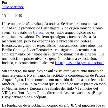
Por
Julio Martínez
-
15 abril 2019
Hace un par de años saltaba la noticia. Se descubría una nueva
ciudad en la provincia de Guadalajara. Y de origen romano. Como
suena. Se trataba de
Caraca
, cuyos restos arqueológicos no se
conocían hasta ahora. Es cierto que algunas fuentes clásicas la
mencionaban, pero los expertos no la ubicaban con certeza.
Entonces, un grupo de especialistas –comandados, entre otros, por
Emilio Gamo y Javier Fernández– consiguieron determinar su
emplazamiento. Se hallaba en el término municipal de Driebes. Fue
una noticia de primer nivel. Se generó muchísima expectación.
Incluso, el acontecimiento alcanzó
las páginas de la prensa nacional
.
Sin embargo, no muy lejos de allí existe otro yacimiento urbano de
gran relevancia. No en vano, ha recibido la consideración de Parque
Arqueológico. Un reconocimiento merecido debido a su relevancia
histórica. “Fue la única ciudad que se fundó de nueva planta en todo
el Mediterráneo y Europa entre finales del siglo VI e inicios del
VIII”, confirma Lauro Olmo, director de las excavaciones. ¡Bingo!
Estoy hablando de Recópolis.
La fundación de la población ocurrió en el 578. Y el impulsor fue el