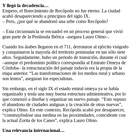
Y llegó la decadencia…
Empero, el florecimiento de Recópolis no fue eterno. La ciudad
acabó desapareciendo a principios del siglo IX.
– Pero, ¿por qué se abandonó una urbe como Recópolis?
– Esta circunstancia se encuadró en un proceso general que vivió
gran parte de la Península Ibérica –asegura Lauro Olmo–.
Cuando los árabes llegaron en el 711, derrotaron al ejército visigodo
y conquistaron la mayoría del territorio peninsular en tan sólo siete
años. Seguidamente, hubo un periodo de transición, durante el cual
–aunque el predominio político correspondía al Emirato Omeya de
Córdoba– la estructuración del paisaje todavía era la propia de la
etapa anterior. “Las transformaciones de los medios rural y urbano
son lentos”, aseguran los especialistas.
Sin embargo, en el siglo IX el estado emiral omeya ya se había
organizado y tenía una muy buena estructura administrativa, por lo
que comenzó a diseñar y organizar un nuevo paisaje. “Esto supuso
el abandono de ciudades antiguas y la creación de otras nuevas”,
explica Olmo. En este contexto, Recópolis acabó por desaparecer,
“construyéndose una medina en las proximidades, coincidente con
la actual Zorita de los Canes”, explica Lauro Olmo.
Una relevancia internacional…