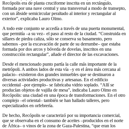
Recópolis era de planta cruciforme inscrita en un rectángulo,
formada por una nave central y una transversal a modo de transepto,
con un ábside semicircular peraltado al interior y rectangular al
exterior”, explicaba Lauro Olmo.
A todo este conjunto se accedía a través de una puerta monumental,
que permitía –a su vez– el paso al resto de la ciudad. “Construida en
sillares de piedra caliza, sólo se conserva su basamento, pero
sabemos –por la excavación de parte de su derrumbe– que estaba
formada por dos arcos y bóveda de dovelas, inscritos en una
construcción rectangular”, añade el director de las excavaciones.
Desde el mencionado punto partía la calle más importante de la
metrópoli. A ambos lados de esta vía –y en el área más cercana al
palacio– existieron dos grandes inmuebles que se destinaron a
diversas actividades productivas y artesanas. En el edificio
occidental –por ejemplo– se fabricaba vidrio soplado. “Allí se
producían objetos de vajilla de mesa”, indicaba Lauro Olmo en
Recópolis: una ciudad en una época de transformaciones. En el otro
complejo –el oriental– también se han hallado talleres, pero
especializados en orfebrería.
De hecho, Recópolis se caracterizó por su importancia comercial,
que se observaba en el consumo de aceites –producidos en el norte
de África– o vinos de la zona de Gaza-Palestina, “que eran los