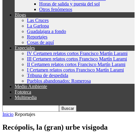
Horas de salida y puesta del sol
Otros fenómenos
Blogs
Las Cruces
La Garlopa
Guadalajara a fondo
Reportajes
Cosas de aquí
Especiales
IV Certamen relatos cortos Francisco Martín Larami
III Certamen relatos cortos Francisco Martín Larami
II Certamen relatos cortos Francisco Martín Larami
I Certamen relatos cortos Francisco Martín Larami
Tribuna de despedida
Pueblos abandonados: Romerosa
Medio Ambiente
Fototeca
Multimedia
Inicio
Reportajes
Recópolis, la (gran) urbe visigoda