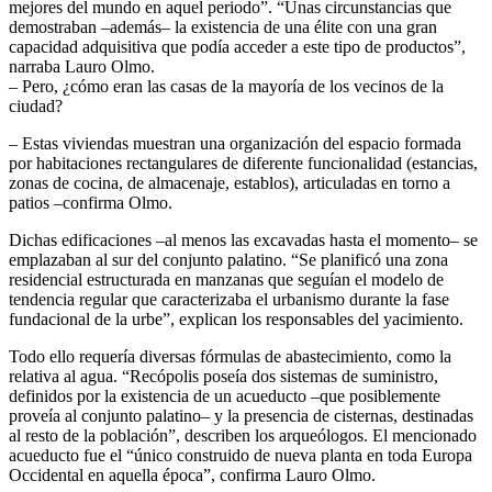
mejores del mundo en aquel periodo”. “Unas circunstancias que
demostraban –además– la existencia de una élite con una gran
capacidad adquisitiva que podía acceder a este tipo de productos”,
narraba Lauro Olmo.
– Pero, ¿cómo eran las casas de la mayoría de los vecinos de la
ciudad?
– Estas viviendas muestran una organización del espacio formada
por habitaciones rectangulares de diferente funcionalidad (estancias,
zonas de cocina, de almacenaje, establos), articuladas en torno a
patios –confirma Olmo.
Dichas edificaciones –al menos las excavadas hasta el momento– se
emplazaban al sur del conjunto palatino. “Se planificó una zona
residencial estructurada en manzanas que seguían el modelo de
tendencia regular que caracterizaba el urbanismo durante la fase
fundacional de la urbe”, explican los responsables del yacimiento.
Todo ello requería diversas fórmulas de abastecimiento, como la
relativa al agua. “Recópolis poseía dos sistemas de suministro,
definidos por la existencia de un acueducto –que posiblemente
proveía al conjunto palatino– y la presencia de cisternas, destinadas
al resto de la población”, describen los arqueólogos. El mencionado
acueducto fue el “único construido de nueva planta en toda Europa
Occidental en aquella época”, confirma Lauro Olmo.