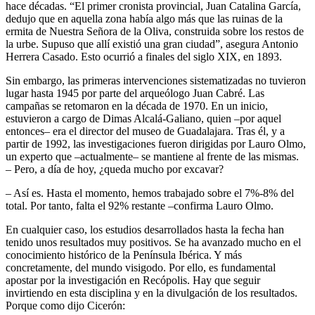
hace décadas. “El primer cronista provincial, Juan Catalina García,
dedujo que en aquella zona había algo más que las ruinas de la
ermita de Nuestra Señora de la Oliva, construida sobre los restos de
la urbe. Supuso que allí existió una gran ciudad”, asegura Antonio
Herrera Casado. Esto ocurrió a finales del siglo XIX, en 1893.
Sin embargo, las primeras intervenciones sistematizadas no tuvieron
lugar hasta 1945 por parte del arqueólogo Juan Cabré. Las
campañas se retomaron en la década de 1970. En un inicio,
estuvieron a cargo de Dimas Alcalá-Galiano, quien –por aquel
entonces– era el director del museo de Guadalajara. Tras él, y a
partir de 1992, las investigaciones fueron dirigidas por Lauro Olmo,
un experto que –actualmente– se mantiene al frente de las mismas.
– Pero, a día de hoy, ¿queda mucho por excavar?
– Así es. Hasta el momento, hemos trabajado sobre el 7%-8% del
total. Por tanto, falta el 92% restante –confirma Lauro Olmo.
En cualquier caso, los estudios desarrollados hasta la fecha han
tenido unos resultados muy positivos. Se ha avanzado mucho en el
conocimiento histórico de la Península Ibérica. Y más
concretamente, del mundo visigodo. Por ello, es fundamental
apostar por la investigación en Recópolis. Hay que seguir
invirtiendo en esta disciplina y en la divulgación de los resultados.
Porque como dijo Cicerón: