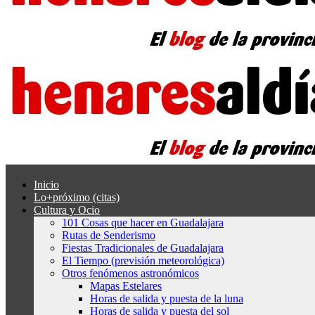
Inicio
Lo+próximo (citas)
Cultura y Ocio
101 Cosas que hacer en Guadalajara
Rutas de Senderismo
Fiestas Tradicionales de Guadalajara
El Tiempo (previsión meteorológica)
Otros fenómenos astronómicos
Mapas Estelares
Horas de salida y puesta de la luna
Horas de salida y puesta del sol