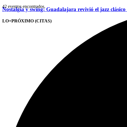
42 eventos encontrados.
Nostalgia y swing: Guadalajara revivió el jazz clásico
LO+PRÓXIMO (CITAS)