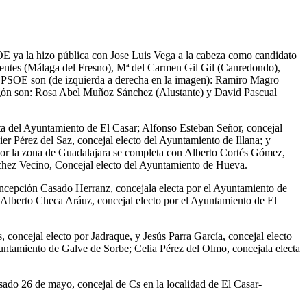
PSOE ya la hizo pública con Jose Luis Vega a la cabeza como candidato
uentes (Málaga del Fresno), Mª del Carmen Gil Gil (Canredondo),
l PSOE son (de izquierda a derecha en la imagen): Ramiro Magro
agón son: Rosa Abel Muñoz Sánchez (Alustante) y David Pascual
ecta del Ayuntamiento de El Casar; Alfonso Esteban Señor, concejal
r Pérez del Saz, concejal electo del Ayuntamiento de Illana; y
 por la zona de Guadalajara se completa con Alberto Cortés Gómez,
chez Vecino, Concejal electo del Ayuntamiento de Hueva.
ncepción Casado Herranz, concejala electa por el Ayuntamiento de
Alberto Checa Aráuz, concejal electo por el Ayuntamiento de El
concejal electo por Jadraque, y Jesús Parra García, concejal electo
yuntamiento de Galve de Sorbe; Celia Pérez del Olmo, concejala electa
sado 26 de mayo, concejal de Cs en la localidad de El Casar-