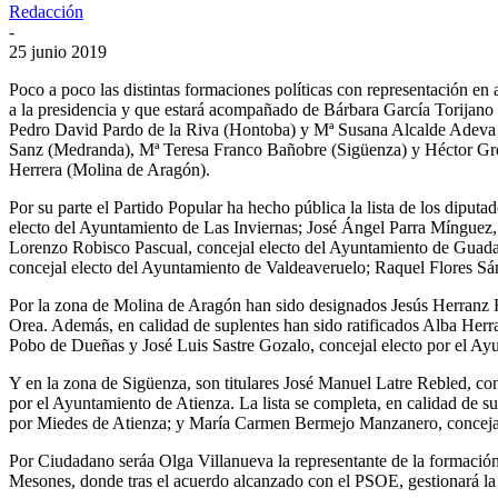
Redacción
-
25 junio 2019
Poco a poco las distintas formaciones políticas con representación en
a la presidencia y que estará acompañado de Bárbara García Torijano
Pedro David Pardo de la Riva (Hontoba) y Mª Susana Alcalde Adeva (
Sanz (Medranda), Mª Teresa Franco Bañobre (Sigüenza) y Héctor Gre
Herrera (Molina de Aragón).
Por su parte el Partido Popular ha hecho pública la lista de los dipu
electo del Ayuntamiento de Las Inviernas; José Ángel Parra Mínguez, 
Lorenzo Robisco Pascual, concejal electo del Ayuntamiento de Guadala
concejal electo del Ayuntamiento de Valdeaveruelo; Raquel Flores S
Por la zona de Molina de Aragón han sido designados Jesús Herranz 
Orea. Además, en calidad de suplentes han sido ratificados Alba Her
Pobo de Dueñas y José Luis Sastre Gozalo, concejal electo por el A
Y en la zona de Sigüenza, son titulares José Manuel Latre Rebled, co
por el Ayuntamiento de Atienza. La lista se completa, en calidad de s
por Miedes de Atienza; y María Carmen Bermejo Manzanero, concejal
Por Ciudadano seráa Olga Villanueva la representante de la formación
Mesones, donde tras el acuerdo alcanzado con el PSOE, gestionará la c