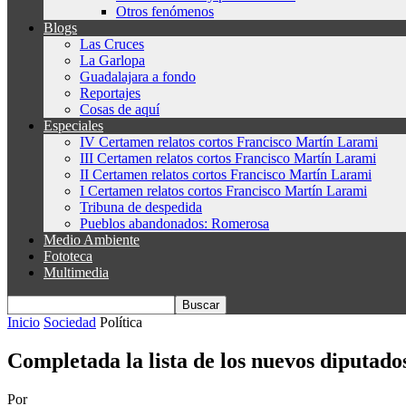
Otros fenómenos
Blogs
Las Cruces
La Garlopa
Guadalajara a fondo
Reportajes
Cosas de aquí
Especiales
IV Certamen relatos cortos Francisco Martín Larami
III Certamen relatos cortos Francisco Martín Larami
II Certamen relatos cortos Francisco Martín Larami
I Certamen relatos cortos Francisco Martín Larami
Tribuna de despedida
Pueblos abandonados: Romerosa
Medio Ambiente
Fototeca
Multimedia
Inicio
Sociedad
Política
Completada la lista de los nuevos diputado
Por