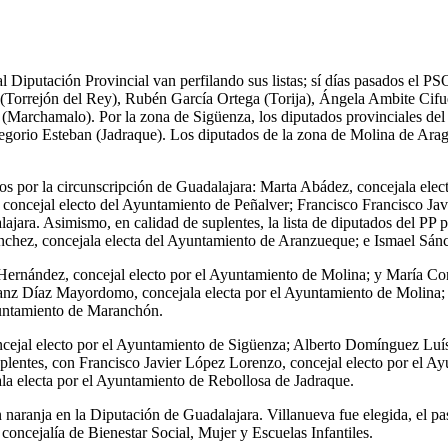
 al Diputación Provincial van perfilando sus listas; sí días pasados el 
 (Torrejón del Rey), Rubén García Ortega (Torija), Ángela Ambite Cif
Marchamalo). Por la zona de Sigüenza, los diputados provinciales de
gorio Esteban (Jadraque). Los diputados de la zona de Molina de Ar
tados por la circunscripción de Guadalajara: Marta Abádez, concejala el
concejal electo del Ayuntamiento de Peñalver; Francisco Francisco Javie
jara. Asimismo, en calidad de suplentes, la lista de diputados del PP
ánchez, concejala electa del Ayuntamiento de Aranzueque; e Ismael Sán
Hernández, concejal electo por el Ayuntamiento de Molina; y María Co
ranz Díaz Mayordomo, concejala electa por el Ayuntamiento de Molina; 
yuntamiento de Maranchón.
ncejal electo por el Ayuntamiento de Sigüenza; Alberto Domínguez Luís, 
uplentes, con Francisco Javier López Lorenzo, concejal electo por el A
a electa por el Ayuntamiento de Rebollosa de Jadraque.
 naranja en la Diputación de Guadalajara. Villanueva fue elegida, el pa
oncejalía de Bienestar Social, Mujer y Escuelas Infantiles.