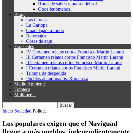
Horas de salida y puesta del sol
Otros fenómenos
Blogs
Las Cruces
La Garlopa
Guadalajara a fondo
Reportajes
Cosas de aquí
Especiales
IV Certamen relatos cortos Francisco Martín Larami
III Certamen relatos cortos Francisco Martín Larami
II Certamen relatos cortos Francisco Martín Larami
I Certamen relatos cortos Francisco Martín Larami
Tribuna de despedida
Pueblos abandonados: Romerosa
Medio Ambiente
Fototeca
Multimedia
Inicio
Sociedad
Política
Los populares exigen que el Naviguad
llegue a más pueblos, independientemente