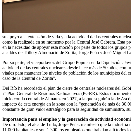
su apoyo a la extensión de vida y a la actividad de las centrales nucle
como la realizada en su momento por la Central José Cabrera. Esta p
en la necesidad de apoyar esta moción por parte de todos los grupos p
alcaldes de Trillo y Almonacid de Zorita, Jorge Peña y José Miguel L
Por su parte, el viceportavoz del Grupo Popular en la Diputación, Jav
actividad de las centrales nucleares desde hace más de 50 años, con un
vitales para mantener los niveles de población de los municipios del 
caso de la Central de Zorita”.
Del Río ha recordado el plan de cierre de centrales nucleares del G
7º Plan General de Residuos Radioactivos (PGRR). Estos documentos, 
inicio con la central de Almaraz en 2027, a la que seguirán la de Asc
impacto de esta energía en la zona con la “generación de más de 30.00
constante de gran valor estratégico para la seguridad de suministro, 
Importancia para el empleo y la generación de actividad económ
De otro lado, el alcalde Trillo, Jorge Peña, manifestó que la industria
11.000 habitantes y son 1.300 los empleados que trabajan allí todos l