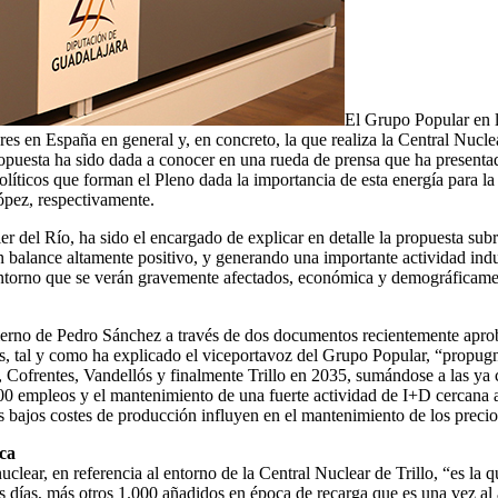
El Grupo Popular en l
ares en España en general y, en concreto, la que realiza la Central Nucl
ropuesta ha sido dada a conocer en una rueda de prensa que ha present
olíticos que forman el Pleno dada la importancia de esta energía para l
ópez, respectivamente.
ier del Río, ha sido el encargado de explicar en detalle la propuesta s
 balance altamente positivo, y generando una importante actividad indust
entorno que se verán gravemente afectados, económica y demográficament
obierno de Pedro Sánchez a través de dos documentos recientemente apr
tal y como ha explicado el viceportavoz del Grupo Popular, “propugnan
ó, Cofrentes, Vandellós y finalmente Trillo en 2035, sumándose a las y
0 empleos y el mantenimiento de una fuerte actividad de I+D cercana a 
sus bajos costes de producción influyen en el mantenimiento de los preci
ica
 nuclear, en referencia al entorno de la Central Nuclear de Trillo, “es 
os días, más otros 1.000 añadidos en época de recarga que es una vez al