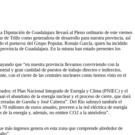
a Diputación de Guadalajara llevará al Pleno ordinario de este viernes
ear de Trillo como generadora de desarrollo para nuestra provincia, así
ado el portavoz del Grupo Popular, Román García, quien ha incidido
a provincia de Guadalajara. En la misma han estado presentes los
ubrayando que “en nuestra provincia llevamos conviviendo con la
rial y gran cantidad de puestos de trabajo directos e indirectos,
e, con el cierre de las centrales nucleares como hemos visto en el
obados: el Plan Nacional Integrado de Energía y Clima (PNIEC) y el
 el abandono de la energía nuclear y el proceso de cierre, que dará
a cerradas de Garoña y José Cabrera”. Del Río subrayó también el
70 millones de euros anuales, proveen a la red eléctrica de energía
os de la energía y, además, no emiten CO2 a la atmósfera”.
la que más ingresos genera en esta zona que comprende alrededor de
 año”.