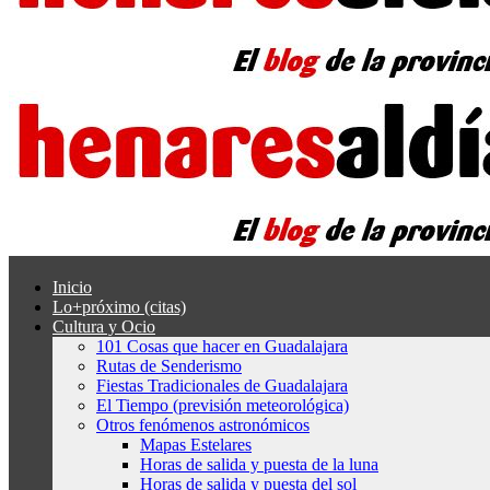
Inicio
Lo+próximo (citas)
Cultura y Ocio
101 Cosas que hacer en Guadalajara
Rutas de Senderismo
Fiestas Tradicionales de Guadalajara
El Tiempo (previsión meteorológica)
Otros fenómenos astronómicos
Mapas Estelares
Horas de salida y puesta de la luna
Horas de salida y puesta del sol