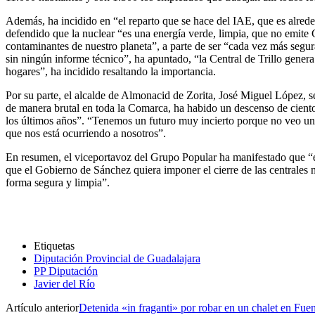
Además, ha incidido en “el reparto que se hace del IAE, que es alred
defendido que la nuclear “es una energía verde, limpia, que no emite 
contaminantes de nuestro planeta”, a parte de ser “cada vez más segu
sin ningún informe técnico”, ha apuntado, “la Central de Trillo gene
hogares”, ha incidido resaltando la importancia.
Por su parte, el alcalde de Almonacid de Zorita, José Miguel López, 
de manera brutal en toda la Comarca, ha habido un descenso de ciento
los últimos años”. “Tenemos un futuro muy incierto porque no veo un p
que nos está ocurriendo a nosotros”.
En resumen, el viceportavoz del Grupo Popular ha manifestado que “en 
que el Gobierno de Sánchez quiera imponer el cierre de las centrales n
forma segura y limpia”.
Etiquetas
Diputación Provincial de Guadalajara
PP Diputación
Javier del Río
Artículo anterior
Detenida «in fraganti» por robar en un chalet en Fuen