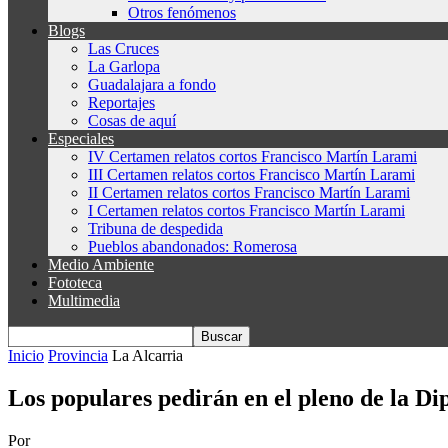
Otros fenómenos
Blogs
Las Cruces
La Garlopa
Guadalajara a fondo
Reportajes
Cosas de aquí
Especiales
IV Certamen relatos cortos Francisco Martín Larami
III Certamen relatos cortos Francisco Martín Larami
II Certamen relatos cortos Francisco Martín Larami
I Certamen relatos cortos Francisco Martín Larami
Tribuna de despedida
Pueblos abandonados: Romerosa
Medio Ambiente
Fototeca
Multimedia
Inicio
Provincia
La Alcarria
Los populares pedirán en el pleno de la Dip
Por