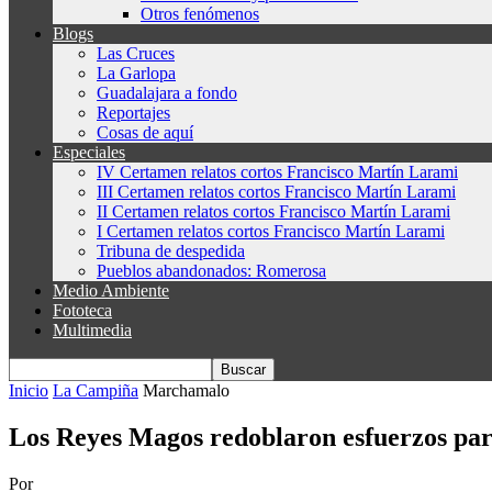
Otros fenómenos
Blogs
Las Cruces
La Garlopa
Guadalajara a fondo
Reportajes
Cosas de aquí
Especiales
IV Certamen relatos cortos Francisco Martín Larami
III Certamen relatos cortos Francisco Martín Larami
II Certamen relatos cortos Francisco Martín Larami
I Certamen relatos cortos Francisco Martín Larami
Tribuna de despedida
Pueblos abandonados: Romerosa
Medio Ambiente
Fototeca
Multimedia
Inicio
La Campiña
Marchamalo
Los Reyes Magos redoblaron esfuerzos par
Por