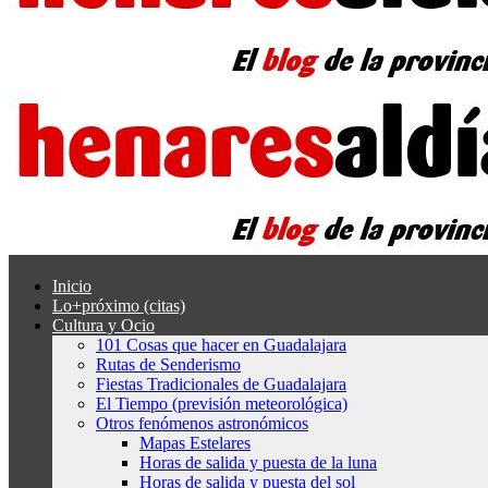
Inicio
Lo+próximo (citas)
Cultura y Ocio
101 Cosas que hacer en Guadalajara
Rutas de Senderismo
Fiestas Tradicionales de Guadalajara
El Tiempo (previsión meteorológica)
Otros fenómenos astronómicos
Mapas Estelares
Horas de salida y puesta de la luna
Horas de salida y puesta del sol