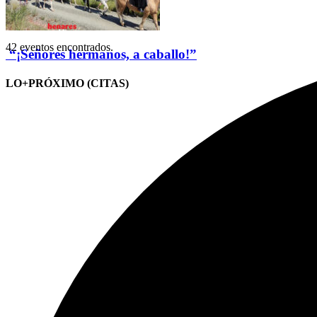
42 eventos encontrados.
“¡Señores hermanos, a caballo!”
LO+PRÓXIMO (CITAS)