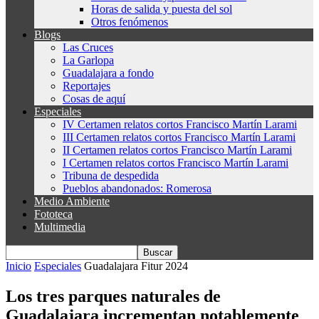
Horas de salida y puesta del sol
Otros fenómenos
Blogs
Las Cruces
La Garlopa
Guadalajara a fondo
Reportajes
Cosas de aquí
Especiales
IV Certamen relatos cortos Francisco Martín Larami
III Certamen relatos cortos Francisco Martín Larami
II Certamen relatos cortos Francisco Martín Larami
I Certamen relatos cortos Francisco Martín Larami
Tribuna de despedida
Pueblos abandonados: Romerosa
Medio Ambiente
Fototeca
Multimedia
Inicio
Especiales
Guadalajara Fitur 2024
Los tres parques naturales de
Guadalajara incrementan notablemente