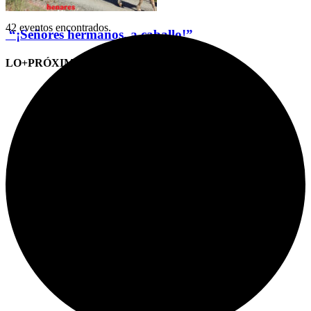
42 eventos encontrados.
“¡Señores hermanos, a caballo!”
LO+PRÓXIMO (CITAS)