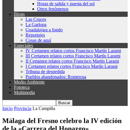
Horas de salida y puesta del sol
Otros fenómenos
Blogs
Las Cruces
La Garlopa
Guadalajara a fondo
Reportajes
Cosas de aquí
Especiales
IV Certamen relatos cortos Francisco Martín Larami
III Certamen relatos cortos Francisco Martín Larami
II Certamen relatos cortos Francisco Martín Larami
I Certamen relatos cortos Francisco Martín Larami
Tribuna de despedida
Pueblos abandonados: Romerosa
Medio Ambiente
Fototeca
Multimedia
Inicio
Provincia
La Campiña
Málaga del Fresno celebro la IV edición
de la «Carrera del Honazgo»