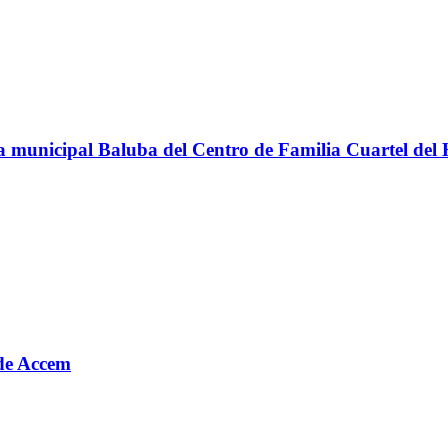
teca municipal Baluba del Centro de Familia Cuartel del
o de Accem