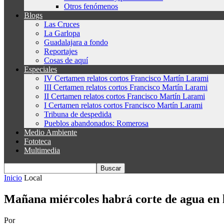
Otros fenómenos
Blogs
Las Cruces
La Garlopa
Guadalajara a fondo
Reportajes
Cosas de aquí
Especiales
IV Certamen relatos cortos Francisco Martín Larami
III Certamen relatos cortos Francisco Martín Larami
II Certamen relatos cortos Francisco Martín Larami
I Certamen relatos cortos Francisco Martín Larami
Tribuna de despedida
Pueblos abandonados: Romerosa
Medio Ambiente
Fototeca
Multimedia
Inicio
Local
Mañana miércoles habrá corte de agua en l
Por