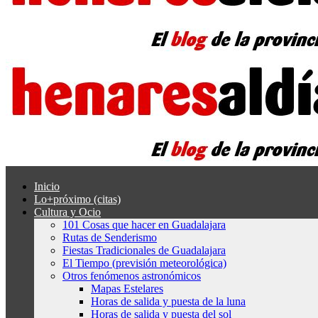
Inicio
Lo+próximo (citas)
Cultura y Ocio
101 Cosas que hacer en Guadalajara
Rutas de Senderismo
Fiestas Tradicionales de Guadalajara
El Tiempo (previsión meteorológica)
Otros fenómenos astronómicos
Mapas Estelares
Horas de salida y puesta de la luna
Horas de salida y puesta del sol