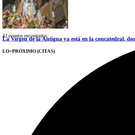
42 eventos encontrados.
La Virgen de la Antigua ya está en la concatedral, do
LO+PRÓXIMO (CITAS)