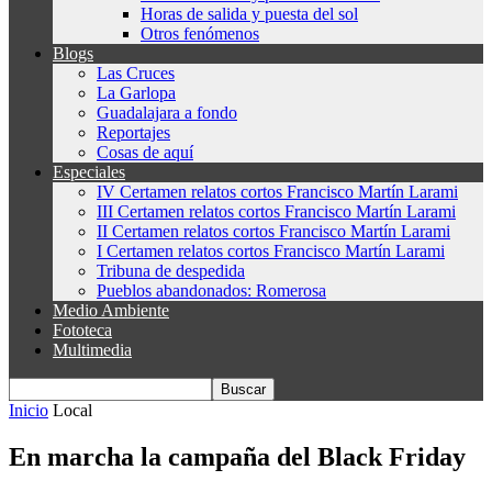
Horas de salida y puesta del sol
Otros fenómenos
Blogs
Las Cruces
La Garlopa
Guadalajara a fondo
Reportajes
Cosas de aquí
Especiales
IV Certamen relatos cortos Francisco Martín Larami
III Certamen relatos cortos Francisco Martín Larami
II Certamen relatos cortos Francisco Martín Larami
I Certamen relatos cortos Francisco Martín Larami
Tribuna de despedida
Pueblos abandonados: Romerosa
Medio Ambiente
Fototeca
Multimedia
Inicio
Local
En marcha la campaña del Black Friday