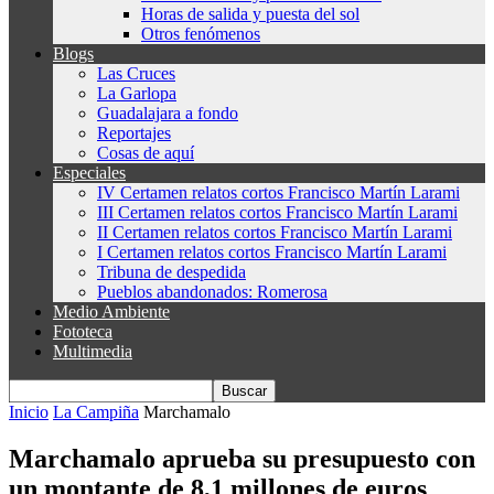
Horas de salida y puesta del sol
Otros fenómenos
Blogs
Las Cruces
La Garlopa
Guadalajara a fondo
Reportajes
Cosas de aquí
Especiales
IV Certamen relatos cortos Francisco Martín Larami
III Certamen relatos cortos Francisco Martín Larami
II Certamen relatos cortos Francisco Martín Larami
I Certamen relatos cortos Francisco Martín Larami
Tribuna de despedida
Pueblos abandonados: Romerosa
Medio Ambiente
Fototeca
Multimedia
Inicio
La Campiña
Marchamalo
Marchamalo aprueba su presupuesto con
un montante de 8,1 millones de euros