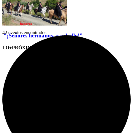
42 eventos encontrados.
“¡Señores hermanos, a caballo!”
LO+PRÓXIMO (CITAS)