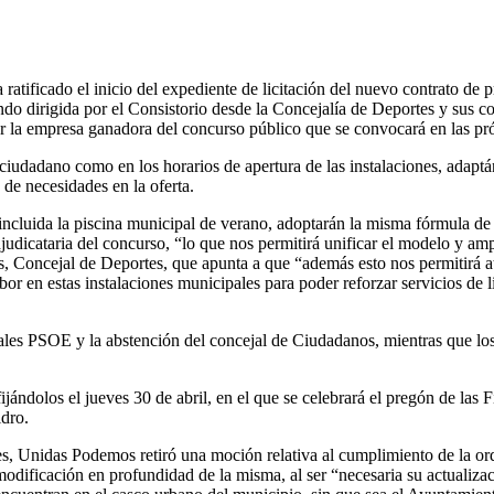
ificado el inicio del expediente de licitación del nuevo contrato de pr
ndo dirigida por el Consistorio desde la Concejalía de Deportes y sus c
por la empresa ganadora del concurso público que se convocará en las pr
 ciudadano como en los horarios de apertura de las instalaciones, adaptá
e necesidades en la oferta.
incluida la piscina municipal de verano, adoptarán la misma fórmula d
judicataria del concurso, “lo que nos permitirá unificar el modelo y ampl
, Concejal de Deportes, que apunta a que “además esto nos permitirá at
r en estas instalaciones municipales para poder reforzar servicios de 
ejales PSOE y la abstención del concejal de Ciudadanos, mientras que l
ijándolos el jueves 30 de abril, en el que se celebrará el pregón de las F
idro.
les, Unidas Podemos retiró una moción relativa al cumplimiento de la or
odificación en profundidad de la misma, al ser “necesaria su actualizac