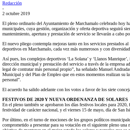
Redacción
-
2 octubre 2019
El pleno ordinario del Ayuntamiento de Marchamalo celebrado hoy ha rat
municipales, cuya gestión, organización y oferta deportiva seguirá sie
mantenimiento, apertura y prestación de servicio se llevarán a cabo 
El nuevo pliego contempla mejoras tanto en los servicios prestados al
deportivos en Marchamalo, cada vez más numerosos y con diversidad d
Así pues, los complejos deportivos ‘La Solana’ y ‘Llanos Manrique’, 
dirección municipal y prestación del servicio a través de la empresa ad
legal de contratar más personal propio”, ha señalado Manuel Andradas
Municipal y del Plan de Empleo que en estos momentos realizan su labo
personal”.
El acuerdo ha salido adelante con los votos a favor de los siete conc
FESTIVOS DE 2020 Y NUEVA ORDENANZA DE SOLARES
En el pleno también se aprobaron los días festivos locales para 2020, f
festividad de carácter nacional, y el viernes 15 de mayo, día de San Is
Por último, en el turno de mociones de los grupos políticos municipa
comprometido a presentar para su votación en el siguiente pleno una m