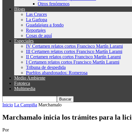
Otros fenómenos
Blogs
Las Cruces
La Garlopa
Guadalajara a fondo
Reportajes
Cosas de aquí
Especiales
IV Certamen relatos cortos Francisco Martín Larami
III Certamen relatos cortos Francisco Martín Larami
II Certamen relatos cortos Francisco Martín Larami
I Certamen relatos cortos Francisco Martín Larami
Tribuna de despedida
Pueblos abandonados: Romerosa
Medio Ambiente
Fototeca
Multimedia
Inicio
La Campiña
Marchamalo
Marchamalo inicia los trámites para la lici
Por