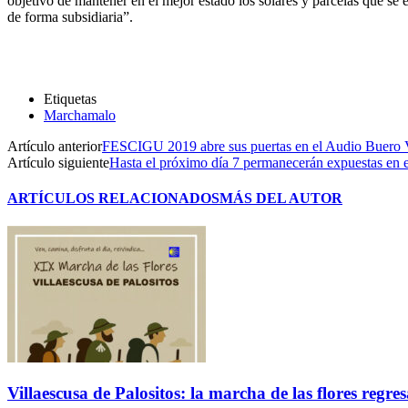
objetivo de mantener en el mejor estado los solares y parcelas que se 
de forma subsidiaria”.
Etiquetas
Marchamalo
Artículo anterior
FESCIGU 2019 abre sus puertas en el Audio Buero V
Artículo siguiente
Hasta el próximo día 7 permanecerán expuestas en el
ARTÍCULOS RELACIONADOS
MÁS DEL AUTOR
Villaescusa de Palositos: la marcha de las flores regre