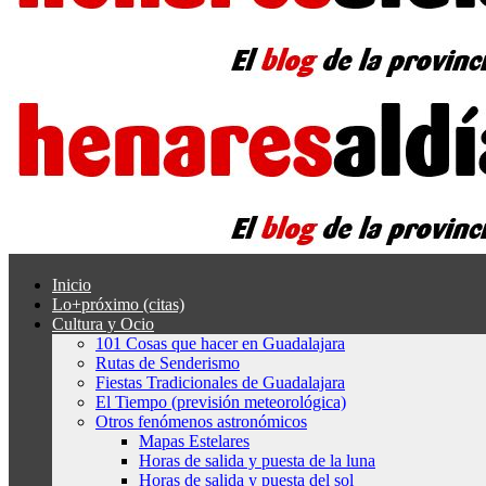
Inicio
Lo+próximo (citas)
Cultura y Ocio
101 Cosas que hacer en Guadalajara
Rutas de Senderismo
Fiestas Tradicionales de Guadalajara
El Tiempo (previsión meteorológica)
Otros fenómenos astronómicos
Mapas Estelares
Horas de salida y puesta de la luna
Horas de salida y puesta del sol