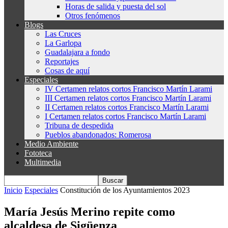
Horas de salida y puesta del sol
Otros fenómenos
Blogs
Las Cruces
La Garlopa
Guadalajara a fondo
Reportajes
Cosas de aquí
Especiales
IV Certamen relatos cortos Francisco Martín Larami
III Certamen relatos cortos Francisco Martín Larami
II Certamen relatos cortos Francisco Martín Larami
I Certamen relatos cortos Francisco Martín Larami
Tribuna de despedida
Pueblos abandonados: Romerosa
Medio Ambiente
Fototeca
Multimedia
Inicio
Especiales
Constitución de los Ayuntamientos 2023
María Jesús Merino repite como
alcaldesa de Sigüenza