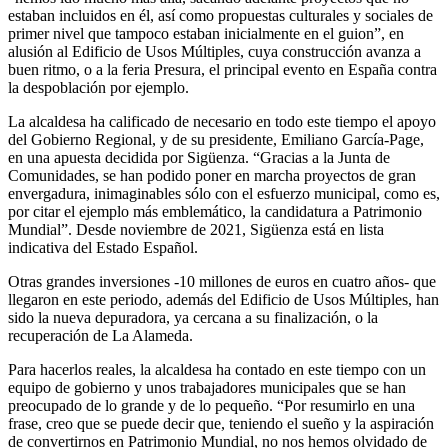
estaban incluidos en él, así como propuestas culturales y sociales de
primer nivel que tampoco estaban inicialmente en el guion”, en
alusión al Edificio de Usos Múltiples, cuya construcción avanza a
buen ritmo, o a la feria Presura, el principal evento en España contra
la despoblación por ejemplo.
La alcaldesa ha calificado de necesario en todo este tiempo el apoyo
del Gobierno Regional, y de su presidente, Emiliano García-Page,
en una apuesta decidida por Sigüenza. “Gracias a la Junta de
Comunidades, se han podido poner en marcha proyectos de gran
envergadura, inimaginables sólo con el esfuerzo municipal, como es,
por citar el ejemplo más emblemático, la candidatura a Patrimonio
Mundial”. Desde noviembre de 2021, Sigüenza está en lista
indicativa del Estado Español.
Otras grandes inversiones -10 millones de euros en cuatro años- que
llegaron en este periodo, además del Edificio de Usos Múltiples, han
sido la nueva depuradora, ya cercana a su finalización, o la
recuperación de La Alameda.
Para hacerlos reales, la alcaldesa ha contado en este tiempo con un
equipo de gobierno y unos trabajadores municipales que se han
preocupado de lo grande y de lo pequeño. “Por resumirlo en una
frase, creo que se puede decir que, teniendo el sueño y la aspiración
de convertirnos en Patrimonio Mundial, no nos hemos olvidado de