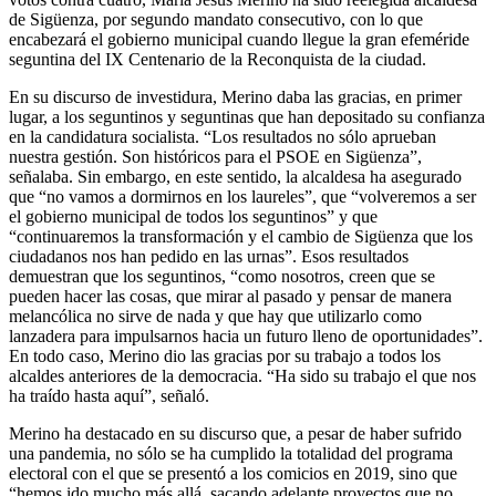
de Sigüenza, por segundo mandato consecutivo, con lo que
encabezará el gobierno municipal cuando llegue la gran efeméride
seguntina del IX Centenario de la Reconquista de la ciudad.
En su discurso de investidura, Merino daba las gracias, en primer
lugar, a los seguntinos y seguntinas que han depositado su confianza
en la candidatura socialista. “Los resultados no sólo aprueban
nuestra gestión. Son históricos para el PSOE en Sigüenza”,
señalaba. Sin embargo, en este sentido, la alcaldesa ha asegurado
que “no vamos a dormirnos en los laureles”, que “volveremos a ser
el gobierno municipal de todos los seguntinos” y que
“continuaremos la transformación y el cambio de Sigüenza que los
ciudadanos nos han pedido en las urnas”. Esos resultados
demuestran que los seguntinos, “como nosotros, creen que se
pueden hacer las cosas, que mirar al pasado y pensar de manera
melancólica no sirve de nada y que hay que utilizarlo como
lanzadera para impulsarnos hacia un futuro lleno de oportunidades”.
En todo caso, Merino dio las gracias por su trabajo a todos los
alcaldes anteriores de la democracia. “Ha sido su trabajo el que nos
ha traído hasta aquí”, señaló.
Merino ha destacado en su discurso que, a pesar de haber sufrido
una pandemia, no sólo se ha cumplido la totalidad del programa
electoral con el que se presentó a los comicios en 2019, sino que
“hemos ido mucho más allá, sacando adelante proyectos que no