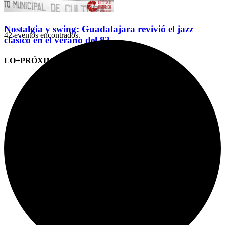
Nostalgia y swing: Guadalajara revivió el jazz
42 eventos encontrados.
clásico en el verano del 82
LO+PRÓXIMO (CITAS)