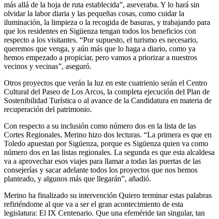
más allá de la hoja de ruta establecida”, aseveraba. Y lo hará sin
olvidar la labor diaria y las pequeñas cosas, como cuidar la
iluminación, la limpieza o la recogida de basuras, y trabajando para
que los residentes en Sigüenza tengan todos los beneficios con
respecto a los visitantes. “Por supuesto, el turismo es necesario,
queremos que venga, y aún más que lo haga a diario, como ya
hemos empezado a propiciar, pero vamos a priorizar a nuestros
vecinos y vecinas”, aseguró.
Otros proyectos que verán la luz en este cuatrienio serán el Centro
Cultural del Paseo de Los Arcos, la completa ejecución del Plan de
Sostenibilidad Turística o al avance de la Candidatura en materia de
recuperación del patrimonio.
Con respecto a su inclusión como número dos en la lista de las
Cortes Regionales, Merino hizo dos lecturas. “La primera es que en
Toledo apuestan por Sigüenza, porque es Sigüenza quien va como
número dos en las listas regionales. La segunda es que esta alcaldesa
va a aprovechar esos viajes para llamar a todas las puertas de las
consejerías y sacar adelante todos los proyectos que nos hemos
planteado, y algunos más que llegarán”, añadió.
Merino ha finalizado su intervención Quiero terminar estas palabras
refiriéndome al que va a ser el gran acontecimiento de esta
legislatura: El IX Centenario. Que una efeméride tan singular, tan