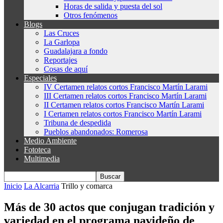
Horas de salida y puesta del sol
Otros fenómenos
Blogs
Las Cruces
La Garlopa
Guadalajara a fondo
Reportajes
Cosas de aquí
Especiales
IV Certamen relatos cortos Francisco Martín Larami
III Certamen relatos cortos Francisco Martín Larami
II Certamen relatos cortos Francisco Martín Larami
I Certamen relatos cortos Francisco Martín Larami
Tribuna de despedida
Pueblos abandonados: Romerosa
Medio Ambiente
Fototeca
Multimedia
Inicio
La Alcarria
Trillo y comarca
Más de 30 actos que conjugan tradición y
variedad en el programa navideño de