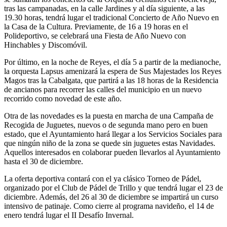
tras las campanadas, en la calle Jardines y al día siguiente, a las
19.30 horas, tendrá lugar el tradicional Concierto de Año Nuevo en
la Casa de la Cultura. Previamente, de 16 a 19 horas en el
Polideportivo, se celebrará una Fiesta de Año Nuevo con
Hinchables y Discomóvil.
Por último, en la noche de Reyes, el día 5 a partir de la medianoche,
la orquesta Lapsus amenizará la espera de Sus Majestades los Reyes
Magos tras la Cabalgata, que partirá a las 18 horas de la Residencia
de ancianos para recorrer las calles del municipio en un nuevo
recorrido como novedad de este año.
Otra de las novedades es la puesta en marcha de una Campaña de
Recogida de Juguetes, nuevos o de segunda mano pero en buen
estado, que el Ayuntamiento hará llegar a los Servicios Sociales para
que ningún niño de la zona se quede sin juguetes estas Navidades.
Aquellos interesados en colaborar pueden llevarlos al Ayuntamiento
hasta el 30 de diciembre.
La oferta deportiva contará con el ya clásico Torneo de Pádel,
organizado por el Club de Pádel de Trillo y que tendrá lugar el 23 de
diciembre. Además, del 26 al 30 de diciembre se impartirá un curso
intensivo de patinaje. Como cierre al programa navideño, el 14 de
enero tendrá lugar el II Desafío Invernal.