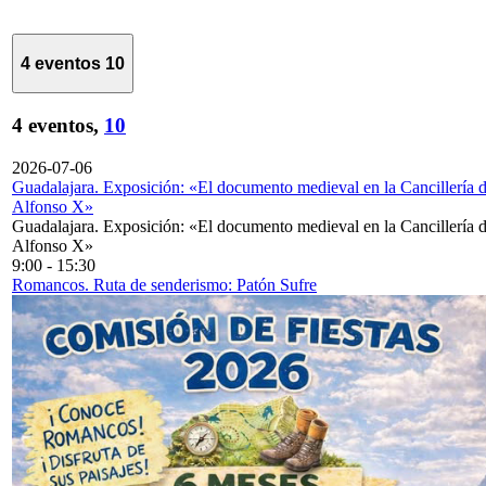
4 eventos
10
4 eventos,
10
2026-07-06
Guadalajara. Exposición: «El documento medieval en la Cancillería 
Alfonso X»
Guadalajara. Exposición: «El documento medieval en la Cancillería 
Alfonso X»
9:00
-
15:30
Romancos. Ruta de senderismo: Patón Sufre