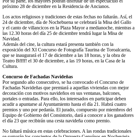
Por su parte, los mayores podrán disfrutar de un espectáculo el
próximo 28 de diciembre en la Residencia de Ancianos.
Los actos religiosos y tradiciones de estas fechas no faltarán. Así, el
24 de diciembre, día de Nochebuena se celebrará la Misa del Gallo
y el canto de villancicos en la Plaza Mayor a medianoche, mientras a
las 12.30 horas del día 25 de diciembre tendrá lugar la Misa de
Navidad.
Además del cine, la cultura estará presenta también con la
exposición del XI Concurso de Fotografía Taurina de Toroalcarria,
que se inaugurará el 17 de diciembre a las 18 horas, y la obra de
Teatro Bffff! el 30 de diciembre, a las 19 horas, en la Casa de la
Cultura.
Concurso de Fachadas Navideñas
Por segundo año consecutivo, se ha convocado el Concurso de
Fachadas Navideñas que premiará a aquellas viviendas con mejor
decoración con motivos navideños en sus ventanas, balcones,
portales o entradas. Para ello, los interesados en participar deben
acudir a apuntarse al Ayuntamiento hasta el día 21. Habrá cuatro
premios y uno por pedanía. El jurado, compuesto por miembros del
Equipo de Gobierno del Consistorio, dará a conocer a los ganadores
el día 23 que recibirán una cesta navideña como premio.
No faltará música en estas celebraciones. A las rondas tradicionales
se sumarán los conciertos de la Orquesta Genuínos en Nochevieja,