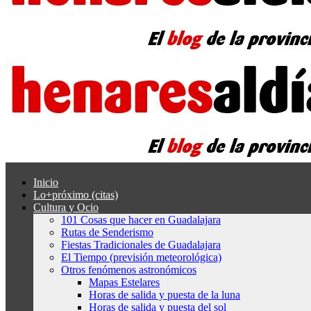
Inicio
Lo+próximo (citas)
Cultura y Ocio
101 Cosas que hacer en Guadalajara
Rutas de Senderismo
Fiestas Tradicionales de Guadalajara
El Tiempo (previsión meteorológica)
Otros fenómenos astronómicos
Mapas Estelares
Horas de salida y puesta de la luna
Horas de salida y puesta del sol