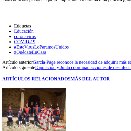
Etiquetas
Educación
coronavirus
COVID-19
#EsteVirusLoParamosUnidos
#QuédateEnCasa
Artículo anterior
García-Page reconoce la necesidad de adquirir más eq
Artículo siguiente
Diputación y Junta coordinan acciones de desinfecci
ARTÍCULOS RELACIONADOS
MÁS DEL AUTOR