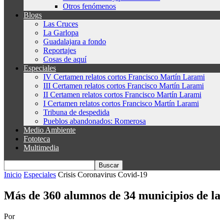
Otros fenómenos
Blogs
Las Cruces
La Garlopa
Guadalajara a fondo
Reportajes
Cosas de aquí
Especiales
IV Certamen relatos cortos Francisco Martín Larami
III Certamen relatos cortos Francisco Martín Larami
II Certamen relatos cortos Francisco Martín Larami
I Certamen relatos cortos Francisco Martín Larami
Tribuna de despedida
Pueblos abandonados: Romerosa
Medio Ambiente
Fototeca
Multimedia
Inicio
Especiales
Crisis Coronavirus Covid-19
Más de 360 alumnos de 34 municipios de la
Por