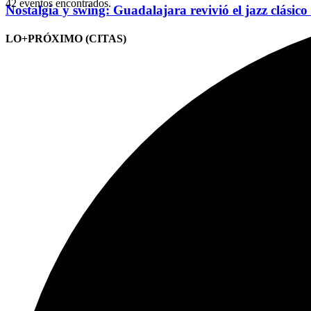
42 eventos encontrados.
Nostalgia y swing: Guadalajara revivió el jazz clásico
LO+PRÓXIMO (CITAS)