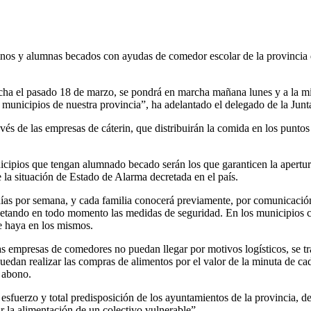
nos y alumnas becados con ayudas de comedor escolar de la provincia 
ha el pasado 18 de marzo, se pondrá en marcha mañana lunes y a la m
 municipios de nuestra provincia”, ha adelantado el delegado de la Jun
través de las empresas de cáterin, que distribuirán la comida en los pun
cipios que tengan alumnado becado serán los que garanticen la apertura 
 la situación de Estado de Alarma decretada en el país.
días por semana, y cada familia conocerá previamente, por comunicación 
respetando en todo momento las medidas de seguridad. En los municipio
ue haya en los mismos.
as empresas de comedores no puedan llegar por motivos logísticos, se t
puedan realizar las compras de alimentos por el valor de la minuta de cad
 abono.
fuerzo y total predisposición de los ayuntamientos de la provincia, de 
r la alimentación de un colectivo vulnerable”.