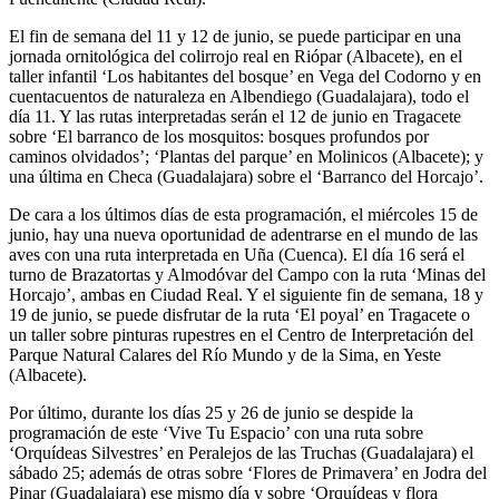
El fin de semana del 11 y 12 de junio, se puede participar en una
jornada ornitológica del colirrojo real en Riópar (Albacete), en el
taller infantil ‘Los habitantes del bosque’ en Vega del Codorno y en
cuentacuentos de naturaleza en Albendiego (Guadalajara), todo el
día 11. Y las rutas interpretadas serán el 12 de junio en Tragacete
sobre ‘El barranco de los mosquitos: bosques profundos por
caminos olvidados’; ‘Plantas del parque’ en Molinicos (Albacete); y
una última en Checa (Guadalajara) sobre el ‘Barranco del Horcajo’.
De cara a los últimos días de esta programación, el miércoles 15 de
junio, hay una nueva oportunidad de adentrarse en el mundo de las
aves con una ruta interpretada en Uña (Cuenca). El día 16 será el
turno de Brazatortas y Almodóvar del Campo con la ruta ‘Minas del
Horcajo’, ambas en Ciudad Real. Y el siguiente fin de semana, 18 y
19 de junio, se puede disfrutar de la ruta ‘El poyal’ en Tragacete o
un taller sobre pinturas rupestres en el Centro de Interpretación del
Parque Natural Calares del Río Mundo y de la Sima, en Yeste
(Albacete).
Por último, durante los días 25 y 26 de junio se despide la
programación de este ‘Vive Tu Espacio’ con una ruta sobre
‘Orquídeas Silvestres’ en Peralejos de las Truchas (Guadalajara) el
sábado 25; además de otras sobre ‘Flores de Primavera’ en Jodra del
Pinar (Guadalajara) ese mismo día y sobre ‘Orquídeas y flora