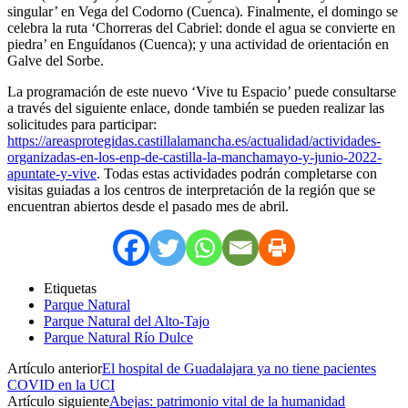
singular’ en Vega del Codorno (Cuenca). Finalmente, el domingo se
celebra la ruta ‘Chorreras del Cabriel: donde el agua se convierte en
piedra’ en Enguídanos (Cuenca); y una actividad de orientación en
Galve del Sorbe.
La programación de este nuevo ‘Vive tu Espacio’ puede consultarse
a través del siguiente enlace, donde también se pueden realizar las
solicitudes para participar:
https://areasprotegidas.castillalamancha.es/actualidad/actividades-
organizadas-en-los-enp-de-castilla-la-manchamayo-y-junio-2022-
apuntate-y-vive
. Todas estas actividades podrán completarse con
visitas guiadas a los centros de interpretación de la región que se
encuentran abiertos desde el pasado mes de abril.
Etiquetas
Parque Natural
Parque Natural del Alto-Tajo
Parque Natural Río Dulce
Artículo anterior
El hospital de Guadalajara ya no tiene pacientes
COVID en la UCI
Artículo siguiente
Abejas: patrimonio vital de la humanidad