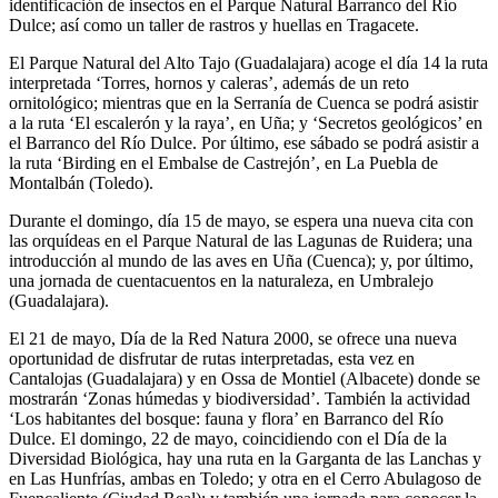
identificación de insectos en el Parque Natural Barranco del Río
Dulce; así como un taller de rastros y huellas en Tragacete.
El Parque Natural del Alto Tajo (Guadalajara) acoge el día 14 la ruta
interpretada ‘Torres, hornos y caleras’, además de un reto
ornitológico; mientras que en la Serranía de Cuenca se podrá asistir
a la ruta ‘El escalerón y la raya’, en Uña; y ‘Secretos geológicos’ en
el Barranco del Río Dulce. Por último, ese sábado se podrá asistir a
la ruta ‘Birding en el Embalse de Castrejón’, en La Puebla de
Montalbán (Toledo).
Durante el domingo, día 15 de mayo, se espera una nueva cita con
las orquídeas en el Parque Natural de las Lagunas de Ruidera; una
introducción al mundo de las aves en Uña (Cuenca); y, por último,
una jornada de cuentacuentos en la naturaleza, en Umbralejo
(Guadalajara).
El 21 de mayo, Día de la Red Natura 2000, se ofrece una nueva
oportunidad de disfrutar de rutas interpretadas, esta vez en
Cantalojas (Guadalajara) y en Ossa de Montiel (Albacete) donde se
mostrarán ‘Zonas húmedas y biodiversidad’. También la actividad
‘Los habitantes del bosque: fauna y flora’ en Barranco del Río
Dulce. El domingo, 22 de mayo, coincidiendo con el Día de la
Diversidad Biológica, hay una ruta en la Garganta de las Lanchas y
en Las Hunfrías, ambas en Toledo; y otra en el Cerro Abulagoso de