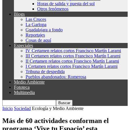
Horas de salida y puesta del sol
Otros fenómenos
Blogs
Las Cruces
La Garlopa
Guadalajara a fondo
Reportajes
Cosas de aquí
Especiales
IV Certamen relatos cortos Francisco Martín Larami
III Certamen relatos cortos Francisco Martín Larami
II Certamen relatos cortos Francisco Martín Larami
I Certamen relatos cortos Francisco Martín Larami
Tribuna de despedida
Pueblos abandonados: Romerosa
Medio Ambiente
Fototeca
Multimedia
Inicio
Sociedad
Ecología y Medio Ambiente
Más de 60 actividades conforman el
programa ‘Vive tu Espacio’ esta