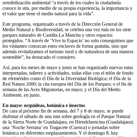
sensibilización ambiental “a través de los cuales la ciudadanía
conoce in situ, por medio de su propia experiencia, la importancia y
el valor que tiene el medio natural para la vida”.
Este programa, organizado a través de la Dirección General de
Medio Natural y Biodiversidad, se celebra una vez más en los siete
parques naturales de Castilla-La Mancha y otros espacios
protegidos. “A través de ‘Vive tu Espacio’ no solo conseguimos que
los visitantes conozcan estos enclaves de forma gratuita, sino que
además revitalizamos el turismo rural y de naturaleza de una manera
sostenible”, ha destacado el consejero.
Así, para los meses de mayo y junio se han organizado nuevas rutas
interpretadas, talleres y actividades, todas ellas con el telón de fondo
de efemérides como el Día de la Diversidad Biológica; el Día de la
Red Natura 2000; la cita europea del Día de los Parques; o el fin de
semana de las Aves Migratorias, en mayo; y el Día del Medio
Ambiente, en junio.
En mayo: orquídeas, botánica e insectos
De cara al próximo fin de semana, del 7 y 8 de mayo, se puede
disfrutar el sábado de una ruta sobre geología en el Parque Natural
de la Sierra Norte de Guadalajara, en Hiendelaencina (Guadalajara);
una ‘Noche Serrana’ en Tragacete (Cuenca) o jornadas sobre
botánica en diferentes emplazamientos. Y el domingo 8, hay