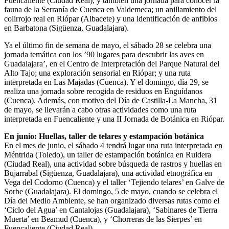
Fuencaliente (Ciudad Real); y también una jornada para conocer la
fauna de la Serranía de Cuenca en Valdemeca; un anillamiento del
colirrojo real en Riópar (Albacete) y una identificación de anfibios
en Barbatona (Sigüenza, Guadalajara).
Ya el último fin de semana de mayo, el sábado 28 se celebra una
jornada temática con los ’90 lugares para descubrir las aves en
Guadalajara’, en el Centro de Interpretación del Parque Natural del
Alto Tajo; una exploración sensorial en Riópar; y una ruta
interpretada en Las Majadas (Cuenca). Y el domingo, día 29, se
realiza una jornada sobre recogida de residuos en Enguídanos
(Cuenca). Además, con motivo del Día de Castilla-La Mancha, 31
de mayo, se llevarán a cabo otras actividades como una ruta
interpretada en Fuencaliente y una II Jornada de Botánica en Riópar.
En junio: Huellas, taller de telares y estampación botánica
En el mes de junio, el sábado 4 tendrá lugar una ruta interpretada en
Méntrida (Toledo), un taller de estampación botánica en Ruidera
(Ciudad Real), una actividad sobre búsqueda de rastros y huellas en
Bujarrabal (Sigüenza, Guadalajara), una actividad etnográfica en
Vega del Codorno (Cuenca) y el taller ‘Tejiendo telares’ en Galve de
Sorbe (Guadalajara). El domingo, 5 de mayo, cuando se celebra el
Día del Medio Ambiente, se han organizado diversas rutas como el
‘Ciclo del Agua’ en Cantalojas (Guadalajara), ‘Sabinares de Tierra
Muerta’ en Beamud (Cuenca), y ‘Chorreras de las Sierpes’ en
Fuencaliente (Ciudad Real).