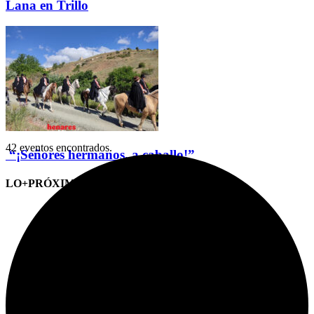
Lana en Trillo
42 eventos encontrados.
“¡Señores hermanos, a caballo!”
LO+PRÓXIMO (CITAS)