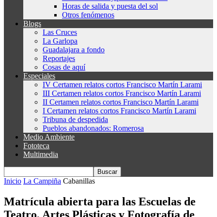
Horas de salida y puesta del sol
Otros fenómenos
Blogs
Las Cruces
La Garlopa
Guadalajara a fondo
Reportajes
Cosas de aquí
Especiales
IV Certamen relatos cortos Francisco Martín Larami
III Certamen relatos cortos Francisco Martín Larami
II Certamen relatos cortos Francisco Martín Larami
I Certamen relatos cortos Francisco Martín Larami
Tribuna de despedida
Pueblos abandonados: Romerosa
Medio Ambiente
Fototeca
Multimedia
Inicio
La Campiña
Cabanillas
Matrícula abierta para las Escuelas de
Teatro, Artes Plásticas y Fotografía de