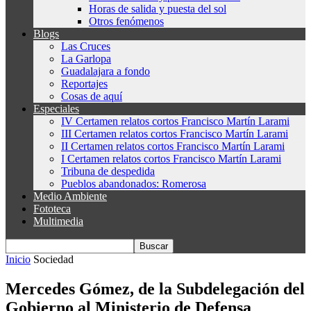
Horas de salida y puesta del sol
Otros fenómenos
Blogs
Las Cruces
La Garlopa
Guadalajara a fondo
Reportajes
Cosas de aquí
Especiales
IV Certamen relatos cortos Francisco Martín Larami
III Certamen relatos cortos Francisco Martín Larami
II Certamen relatos cortos Francisco Martín Larami
I Certamen relatos cortos Francisco Martín Larami
Tribuna de despedida
Pueblos abandonados: Romerosa
Medio Ambiente
Fototeca
Multimedia
Inicio
Sociedad
Mercedes Gómez, de la Subdelegación del
Gobierno al Ministerio de Defensa