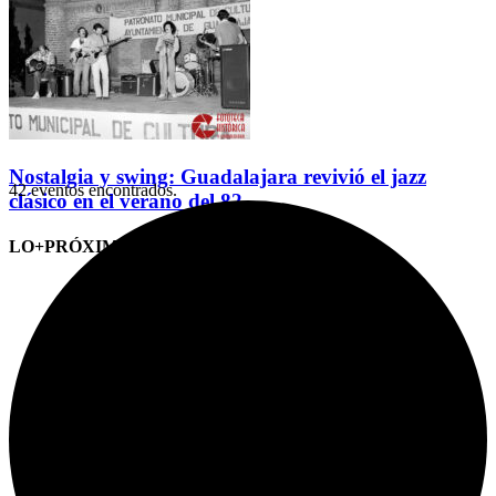
Nostalgia y swing: Guadalajara revivió el jazz
42 eventos encontrados.
clásico en el verano del 82
LO+PRÓXIMO (CITAS)