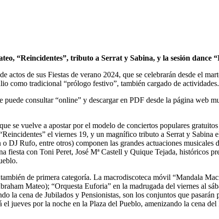
o, “Reincidentes”, tributo a Serrat y Sabina, y la sesión dance “P
actos de sus Fiestas de verano 2024, que se celebrarán desde el martes 
ulio como tradicional “prólogo festivo”, también cargado de actividades.
se puede consultar “online” y descargar en PDF desde la página web mu
 que se vuelve a apostar por el modelo de conciertos populares gratuitos
Reincidentes” el viernes 19, y un magnífico tributo a Serrat y Sabina el
n o DJ Rufo, entre otros) componen las grandes actuaciones musicales d
a fiesta con Toni Peret, José Mª Castell y Quique Tejada, históricos p
ueblo.
l es también de primera categoría. La macrodiscoteca móvil “Mandala M
e Abraham Mateo); “Orquesta Euforia” en la madrugada del viernes al s
ndo la cena de Jubilados y Pensionistas, son los conjuntos que pasarán p
el jueves por la noche en la Plaza del Pueblo, amenizando la cena del D