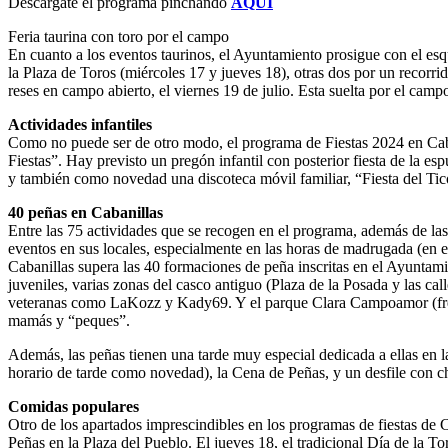
Descárgate el programa pinchando
AQUÍ
Feria taurina con toro por el campo
En cuanto a los eventos taurinos, el Ayuntamiento prosigue con el esque
la Plaza de Toros (miércoles 17 y jueves 18), otras dos por un recorr
reses en campo abierto, el viernes 19 de julio. Esta suelta por el campo
Actividades infantiles
Como no puede ser de otro modo, el programa de Fiestas 2024 en Caba
Fiestas”. Hay previsto un pregón infantil con posterior fiesta de la esp
y también como novedad una discoteca móvil familiar, “Fiesta del Ti
40 peñas en Cabanillas
Entre las 75 actividades que se recogen en el programa, además de la
eventos en sus locales, especialmente en las horas de madrugada (en e
Cabanillas supera las 40 formaciones de peña inscritas en el Ayuntamie
juveniles, varias zonas del casco antiguo (Plaza de la Posada y las ca
veteranas como LaKozz y Kady69. Y el parque Clara Campoamor (frent
mamás y “peques”.
Además, las peñas tienen una tarde muy especial dedicada a ellas en 
horario de tarde como novedad), la Cena de Peñas, y un desfile con ch
Comidas populares
Otro de los apartados imprescindibles en los programas de fiestas de 
Peñas en la Plaza del Pueblo. El jueves 18, el tradicional Día de la Tor