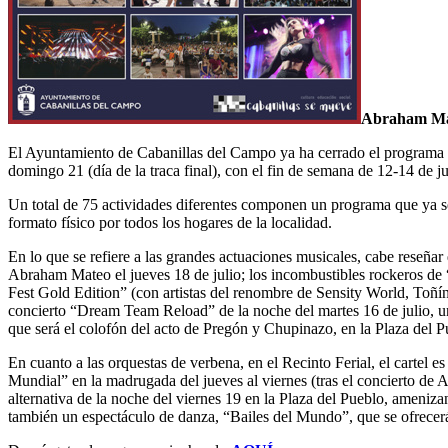
Abraham Mate
El Ayuntamiento de Cabanillas del Campo ya ha cerrado el programa de 
domingo 21 (día de la traca final), con el fin de semana de 12-14 de j
Un total de 75 actividades diferentes componen un programa que ya 
formato físico por todos los hogares de la localidad.
En lo que se refiere a las grandes actuaciones musicales, cabe reseñar
Abraham Mateo el jueves 18 de julio; los incombustibles rockeros de “
Fest Gold Edition” (con artistas del renombre de Sensity World, Toñí
concierto “Dream Team Reload” de la noche del martes 16 de julio, un
que será el colofón del acto de Pregón y Chupinazo, en la Plaza del P
En cuanto a las orquestas de verbena, en el Recinto Ferial, el carte
Mundial” en la madrugada del jueves al viernes (tras el concierto d
alternativa de la noche del viernes 19 en la Plaza del Pueblo, ameniza
también un espectáculo de danza, “Bailes del Mundo”, que se ofrecerá 