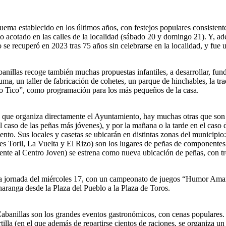
ma establecido en los últimos años, con festejos populares consistentes 
ido acotado en las calles de la localidad (sábado 20 y domingo 21). Y, 
 se recuperó en 2023 tras 75 años sin celebrarse en la localidad, y fue u
nillas recoge también muchas propuestas infantiles, a desarrollar, fu
uma, un taller de fabricación de cohetes, un parque de hinchables, la tra
co Tico”, como programación para los más pequeños de la casa.
s que organiza directamente el Ayuntamiento, hay muchas otras que son 
l caso de las peñas más jóvenes), y por la mañana o la tarde en el caso
nto. Sus locales y casetas se ubicarán en distintas zonas del municipio
lles Toril, La Vuelta y El Rizo) son los lugares de peñas de componente
e al Centro Joven) se estrena como nueva ubicación de peñas, con tr
la jornada del miércoles 17, con un campeonato de juegos “Humor Amaril
aranga desde la Plaza del Pueblo a la Plaza de Toros.
Cabanillas son los grandes eventos gastronómicos, con cenas populares.
tilla (en el que además de repartirse cientos de raciones, se organiza un