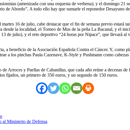
pensionistas (amenizada con una orquesta de verbena); y el domingo 21 se
rio de Abordo”. A todo ello hay que sumarle el reponedor Desayuno de P
martes 16 de julio, cabe destacar que el fin de semana previo estará ta
a desde la localidad, el Torneo de Mus de la peña La Bacanal, y el inici
 13 de julio), y el reto deportivo “24 horas por Nipace”, que llevará a
, a beneficio de la Asociación Española Contra el Cáncer. Y, como plat
 trae a los pinchas Paula Cazenave, K-Style y Pushmann como cabezas de 
so de Arroces y Paellas de Cabanillas, que cada año reúne a decenas de 
ios fijados, un primero de 350 euros, y un segundo de 150 euros.
te
 al Ministerio de Defensa