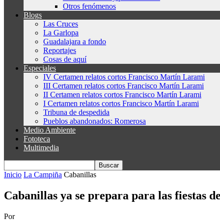
Otros fenómenos
Blogs
Las Cruces
La Garlopa
Guadalajara a fondo
Reportajes
Cosas de aquí
Especiales
IV Certamen relatos cortos Francisco Martín Larami
III Certamen relatos cortos Francisco Martín Larami
II Certamen relatos cortos Francisco Martín Larami
I Certamen relatos cortos Francisco Martín Larami
Tribuna de despedida
Pueblos abandonados: Romerosa
Medio Ambiente
Fototeca
Multimedia
Inicio
La Campiña
Cabanillas
Cabanillas ya se prepara para las fiestas d
Por