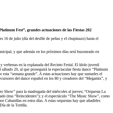
latinum Fest”, grandes actuaciones de las Fiestas 202
16 de julio (día del desfile de peñas y el chupinazo) hasta el
nicipal, y que además en los próximos días será buzoneado en
 y verbenas en la explanada del Recinto Ferial. El ídolo juvenil
 sábado 20, al que proseguirá la espectacular fiesta dance “Platinum
e esta “semana grande”. A estas actuaciones hay que sumarles el
recursores del dance español en los 80 y creadores del “Megamix”, y
acro Show” para la madrugada del miércoles al jueves; “Orquesta La
ábado (tras “Reincidentes”); y el espectáculo “The Music Show”, como
or Cabanillas en estos días. A estas orquestas hay que añadirles
ía de la Tortilla.