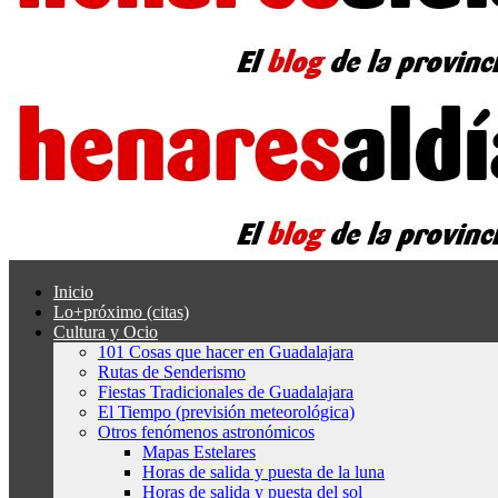
Inicio
Lo+próximo (citas)
Cultura y Ocio
101 Cosas que hacer en Guadalajara
Rutas de Senderismo
Fiestas Tradicionales de Guadalajara
El Tiempo (previsión meteorológica)
Otros fenómenos astronómicos
Mapas Estelares
Horas de salida y puesta de la luna
Horas de salida y puesta del sol