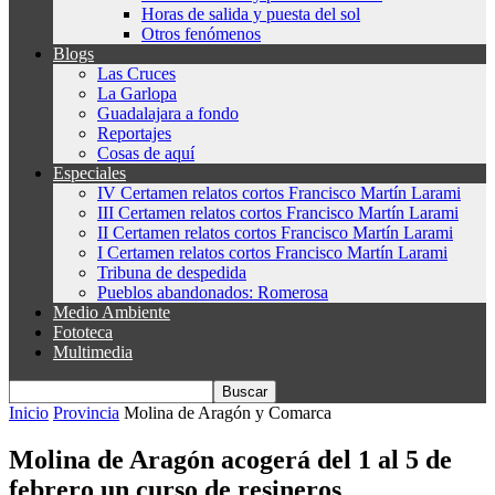
Horas de salida y puesta del sol
Otros fenómenos
Blogs
Las Cruces
La Garlopa
Guadalajara a fondo
Reportajes
Cosas de aquí
Especiales
IV Certamen relatos cortos Francisco Martín Larami
III Certamen relatos cortos Francisco Martín Larami
II Certamen relatos cortos Francisco Martín Larami
I Certamen relatos cortos Francisco Martín Larami
Tribuna de despedida
Pueblos abandonados: Romerosa
Medio Ambiente
Fototeca
Multimedia
Inicio
Provincia
Molina de Aragón y Comarca
Molina de Aragón acogerá del 1 al 5 de
febrero un curso de resineros