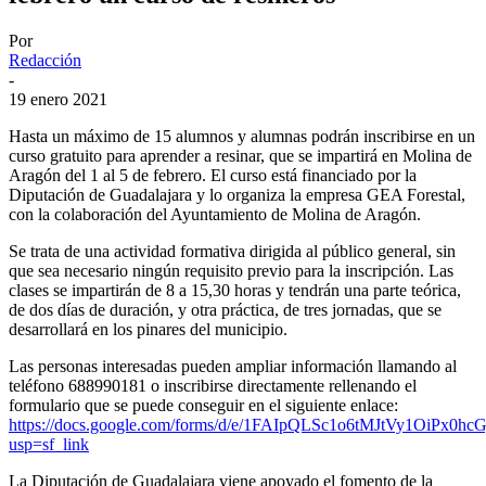
Por
Redacción
-
19 enero 2021
Hasta un máximo de 15 alumnos y alumnas podrán inscribirse en un
curso gratuito para aprender a resinar, que se impartirá en Molina de
Aragón del 1 al 5 de febrero. El curso está financiado por la
Diputación de Guadalajara y lo organiza la empresa GEA Forestal,
con la colaboración del Ayuntamiento de Molina de Aragón.
Se trata de una actividad formativa dirigida al público general, sin
que sea necesario ningún requisito previo para la inscripción. Las
clases se impartirán de 8 a 15,30 horas y tendrán una parte teórica,
de dos días de duración, y otra práctica, de tres jornadas, que se
desarrollará en los pinares del municipio.
Las personas interesadas pueden ampliar información llamando al
teléfono 688990181 o inscribirse directamente rellenando el
formulario que se puede conseguir en el siguiente enlace:
https://docs.google.com/forms/d/e/1FAIpQLSc1o6tMJtVy1OiPx
usp=sf_link
La Diputación de Guadalajara viene apoyado el fomento de la