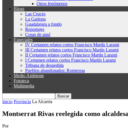
Otros fenómenos
Blogs
Las Cruces
La Garlopa
Guadalajara a fondo
Reportajes
Cosas de aquí
Especiales
IV Certamen relatos cortos Francisco Martín Larami
III Certamen relatos cortos Francisco Martín Larami
II Certamen relatos cortos Francisco Martín Larami
I Certamen relatos cortos Francisco Martín Larami
Tribuna de despedida
Pueblos abandonados: Romerosa
Medio Ambiente
Fototeca
Multimedia
Inicio
Provincia
La Alcarria
Montserrat Rivas reelegida como alcaldesa
Por