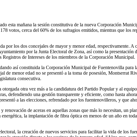
ado esta mañana la sesión constitutiva de la nueva Corporación Municip
8 votos, cerca del 60% de los sufragios emitidos, mientras que los rep
da por los dos concejales de mayor y menor edad, respectivamente. A c
 Ayuntamiento por la Junta Electoral de Zona, así como la presentación d
s Registros de Intereses de los miembros de la Corporación Municipal.
dando así constituida la Corporación Municipal de Fuentenovilla para l
ncejal de menor edad no se presentó a la toma de posesión, Montserrat 
gislatura consecutiva.
a otorgada otra vez más a la candidatura del Partido Popular y al equi
uras, defendiendo una gestión transparente y eficiente, como hasta ahor
presentó a las elecciones, refrendado por los fuentenovilleros, y que a
y renovación de aceras en aquellas zonas que más lo necesitan, un plan
energética, la implantación de fibra óptica en menos de un año en todas
ectoral, la creación de nuevos servicios para facilitar la vida de los f