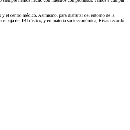
 como siempre hemos hecho con nuestros compromisos, vamos a cumplir”,
 y el centro médico. Asimismo, para disfrutar del entorno de la
la rebaja del IBI rústico, y en materia socioeconómica, Rivas recordó