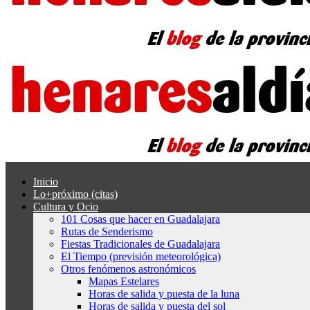
Inicio
Lo+próximo (citas)
Cultura y Ocio
101 Cosas que hacer en Guadalajara
Rutas de Senderismo
Fiestas Tradicionales de Guadalajara
El Tiempo (previsión meteorológica)
Otros fenómenos astronómicos
Mapas Estelares
Horas de salida y puesta de la luna
Horas de salida y puesta del sol