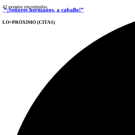
42 eventos encontrados.
“¡Señores hermanos, a caballo!”
LO+PRÓXIMO (CITAS)