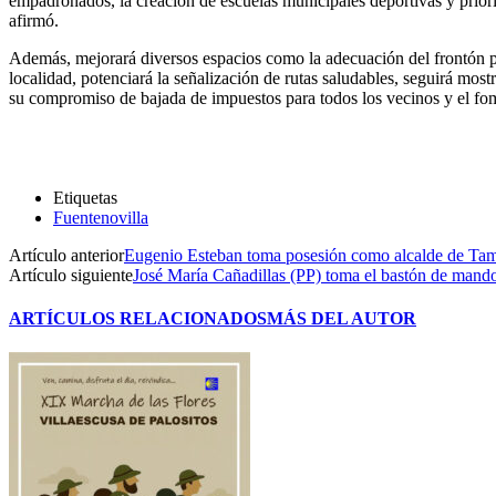
empadronados, la creación de escuelas municipales deportivas y prior
afirmó.
Además, mejorará diversos espacios como la adecuación del frontón par
localidad, potenciará la señalización de rutas saludables, seguirá mos
su compromiso de bajada de impuestos para todos los vecinos y el fo
Etiquetas
Fuentenovilla
Artículo anterior
Eugenio Esteban toma posesión como alcalde de Ta
Artículo siguiente
José María Cañadillas (PP) toma el bastón de mand
ARTÍCULOS RELACIONADOS
MÁS DEL AUTOR