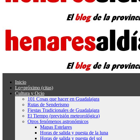
Inicio
Lo+próximo (citas)
Cultura y Ocio
101 Cosas que hacer en Guadalajara
Rutas de Senderismo
Fiestas Tradicionales de Guadalajara
El Tiempo (previsión meteorológica)
Otros fenómenos astronómicos
Mapas Estelares
Horas de salida y puesta de la luna
Horas de salida y puesta del sol