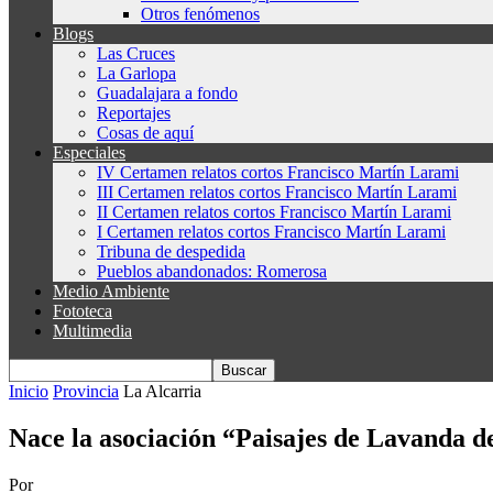
Otros fenómenos
Blogs
Las Cruces
La Garlopa
Guadalajara a fondo
Reportajes
Cosas de aquí
Especiales
IV Certamen relatos cortos Francisco Martín Larami
III Certamen relatos cortos Francisco Martín Larami
II Certamen relatos cortos Francisco Martín Larami
I Certamen relatos cortos Francisco Martín Larami
Tribuna de despedida
Pueblos abandonados: Romerosa
Medio Ambiente
Fototeca
Multimedia
Inicio
Provincia
La Alcarria
Nace la asociación “Paisajes de Lavanda d
Por