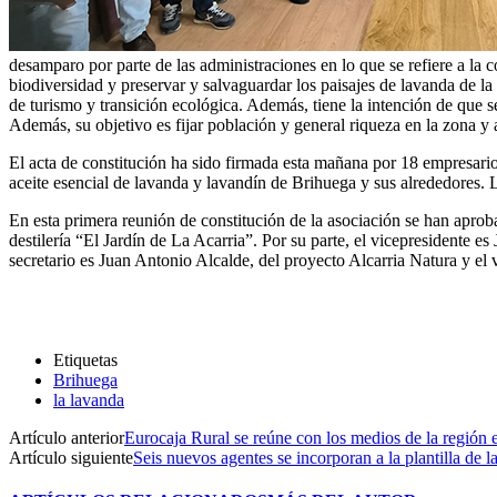
desamparo por parte de las administraciones en lo que se refiere a la c
biodiversidad y preservar y salvaguardar los paisajes de lavanda de l
de turismo y transición ecológica. Además, tiene la intención de que se
Además, su objetivo es fijar población y general riqueza en la zona y
El acta de constitución ha sido firmada esta mañana por 18 empresari
aceite esencial de lavanda y lavandín de Brihuega y sus alrededores. 
En esta primera reunión de constitución de la asociación se han aprob
destilería “El Jardín de La Acarria”. Por su parte, el vicepresidente e
secretario es Juan Antonio Alcalde, del proyecto Alcarria Natura y el
Etiquetas
Brihuega
la lavanda
Artículo anterior
Eurocaja Rural se reúne con los medios de la región 
Artículo siguiente
Seis nuevos agentes se incorporan a la plantilla de l