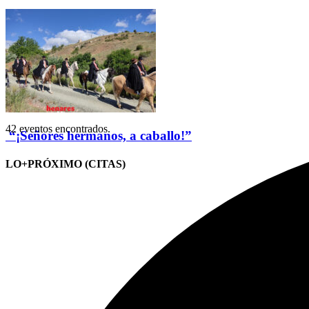
42 eventos encontrados.
“¡Señores hermanos, a caballo!”
LO+PRÓXIMO (CITAS)