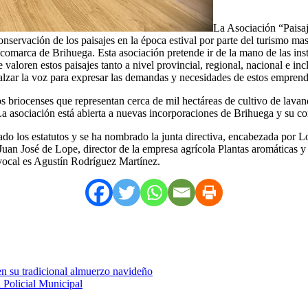
La Asociación “Paisaj
onservación de los paisajes en la época estival por parte del turismo ma
a comarca de Brihuega. Esta asociación pretende ir de la mano de las in
 valoren estos paisajes tanto a nivel provincial, regional, nacional e in
 alzar la voz para expresar las demandas y necesidades de estos emprend
os briocenses que representan cerca de mil hectáreas de cultivo de lava
La asociación está abierta a nuevas incorporaciones de Brihuega y su co
ado los estatutos y se ha nombrado la junta directiva, encabezada por L
s Juan José de Lope, director de la empresa agrícola Plantas aromáticas 
 vocal es Agustín Rodríguez Martínez.
en su tradicional almuerzo navideño
a Policial Municipal