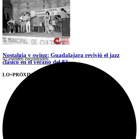
Nostalgia y swing: Guadalajara revivió el jazz
42 eventos encontrados.
clásico en el verano del 82
LO+PRÓXIMO (CITAS)