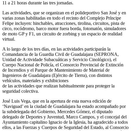
11 a 21 horas durante las tres jornadas.
Las actividades, que se organizan en el polideportivo San José y en
varias zonas habilitadas en todo el recinto del Complejo Príncipe
Felipe incluyen: hinchables, atracciones, tirolina, circuitos, pista de
circo, rocódromo, barco motor fuera borda, fotomatón, simuladores
de moto GP y F1, un circuito de zorbing y un espacio de realidad
virtual.
A lo largo de los tres días, en las actividades participarán la
Comandancia de la Guardia Civil de Guadalajara (SEPRONA,
Unidad de Actividade Subacuáticas y Servicio Cinológico), el
Cuerpo Nacional de Policía, el Consorcio Provincial de Extinción
de Incendios y el Parque de Mantenimiento de Material de
Ingenieros de Guadalajara (Ejército de Tierra), con distintos
vehículos, materiales y exhibiciones
de las actividades que realizan habitualmente para proteger la
seguridad colectiva.
José Luis Vega, que en la apertura de esta nueva edición de
‘Naviguad’ en la ciudad de Guadalajara ha estado acompañado por
la subdelegada del Gobierno, Mercedes Gómez, el diputado
delegado de Deportes y Juventud, Marco Campos, y el concejal del
Ayuntamiento capitalino Ignacio de la Iglesia, ha agradecido a todos
ellos, a las Fuerzas y Cuerpos de Seguridad del Estado, al Consorcio