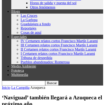
Horas de salida y puesta del sol
Otros fenómenos
Blogs
Las Cruces
La Garlopa
Guadalajara a fondo
Reportajes
Cosas de aquí
Especiales
IV Certamen relatos cortos Francisco Martín Larami
III Certamen relatos cortos Francisco Martín Larami
II Certamen relatos cortos Francisco Martín Larami
I Certamen relatos cortos Francisco Martín Larami
Tribuna de despedida
Pueblos abandonados: Romerosa
Medio Ambiente
Fototeca
Multimedia
Inicio
La Campiña
Azuqueca
‘Naviguad’ también llegará a Azuqueca el
próximo año