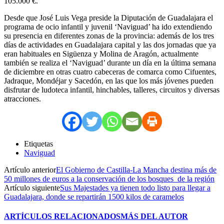
105.000 €.
Desde que José Luis Vega preside la Diputación de Guadalajara el
programa de ocio infantil y juvenil ‘Naviguad’ ha ido extendiendo
su presencia en diferentes zonas de la provincia: además de los tres
días de actividades en Guadalajara capital y las dos jornadas que ya
eran habituales en Sigüenza y Molina de Aragón, actualmente
también se realiza el ‘Naviguad’ durante un día en la última semana
de diciembre en otras cuatro cabeceras de comarca como Cifuentes,
Jadraque, Mondéjar y Sacedón, en las que los más jóvenes pueden
disfrutar de ludoteca infantil, hinchables, talleres, circuitos y diversas
atracciones.
Etiquetas
Naviguad
Artículo anterior
El Gobierno de Castilla-La Mancha destina más de
50 millones de euros a la conservación de los bosques de la región
Artículo siguiente
Sus Majestades ya tienen todo listo para llegar a
Guadalajara, donde se repartirán 1500 kilos de caramelos
ARTÍCULOS RELACIONADOS
MÁS DEL AUTOR