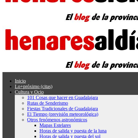
Inicio
Lo+próximo (citas)
Cultura y Ocio
101 Cosas que hacer en Guadalajara
Rutas de Senderismo
Fiestas Tradicionales de Guadalajara
El Tiempo (previsión meteorológica)
Otros fenómenos astronómicos
Mapas Estelares
Horas de salida y puesta de la luna
Horas de salida y puesta del sol