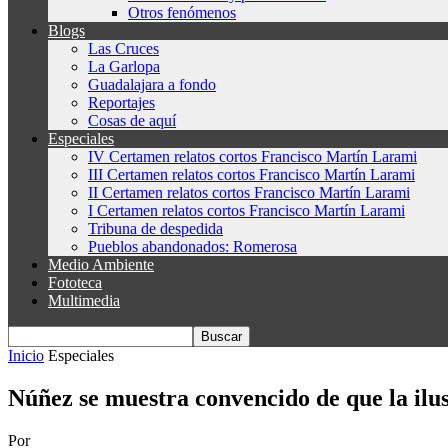
Otros fenómenos
Blogs
Las Cruces
La Garlopa
Guadalajara a fondo
Reportajes
Cosas de aquí
Especiales
IV Certamen relatos cortos Francisco Martín Larami
III Certamen relatos cortos Francisco Martín Larami
II Certamen relatos cortos Francisco Martín Larami
I Certamen relatos cortos Francisco Martín Larami
Tribuna de despedida
Pueblos abandonados: Romerosa
Medio Ambiente
Fototeca
Multimedia
Inicio
Especiales
Núñez se muestra convencido de que la ilu
Por