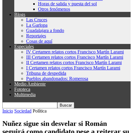
Horas de salida y puesta del sol
Otros fenómenos
Blogs
Las Cruces
La Garlopa
Guadalajara a fondo
Reportajes
Cosas de aquí
Especiales
IV Certamen relatos cortos Francisco Martín Larami
III Certamen relatos cortos Francisco Martín Larami
II Certamen relatos cortos Francisco Martín Larami
I Certamen relatos cortos Francisco Martín Larami
Tribuna de despedida
Pueblos abandonados: Romerosa
Medio Ambiente
Fototeca
Multimedia
Inicio
Sociedad
Política
Nuñez sigue sin desvelar si Román
seguirá como candidato pese a reiterar su