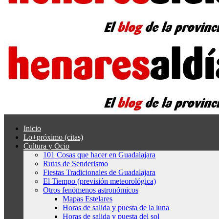
Inicio
Lo+próximo (citas)
Cultura y Ocio
101 Cosas que hacer en Guadalajara
Rutas de Senderismo
Fiestas Tradicionales de Guadalajara
El Tiempo (previsión meteorológica)
Otros fenómenos astronómicos
Mapas Estelares
Horas de salida y puesta de la luna
Horas de salida y puesta del sol