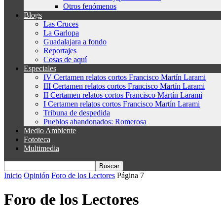
Otros fenómenos
Blogs
Las Cruces
La Garlopa
Guadalajara a fondo
Reportajes
Cosas de aquí
Especiales
IV Certamen relatos cortos Francisco Martín Larami
III Certamen relatos cortos Francisco Martín Larami
II Certamen relatos cortos Francisco Martín Larami
I Certamen relatos cortos Francisco Martín Larami
Tribuna de despedida
Pueblos abandonados: Romerosa
Medio Ambiente
Fototeca
Multimedia
Inicio
Opinión
Foro de los Lectores
Página 7
Foro de los Lectores