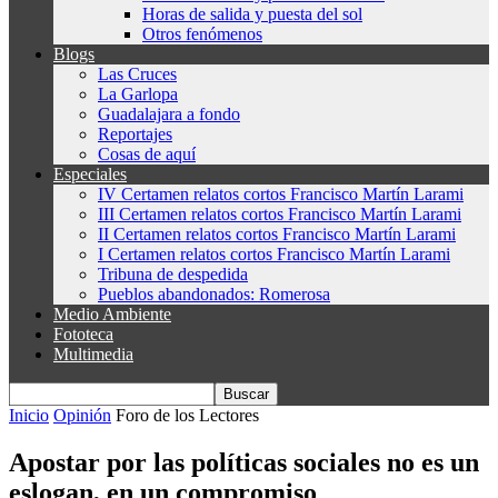
Horas de salida y puesta del sol
Otros fenómenos
Blogs
Las Cruces
La Garlopa
Guadalajara a fondo
Reportajes
Cosas de aquí
Especiales
IV Certamen relatos cortos Francisco Martín Larami
III Certamen relatos cortos Francisco Martín Larami
II Certamen relatos cortos Francisco Martín Larami
I Certamen relatos cortos Francisco Martín Larami
Tribuna de despedida
Pueblos abandonados: Romerosa
Medio Ambiente
Fototeca
Multimedia
Inicio
Opinión
Foro de los Lectores
Apostar por las políticas sociales no es un
eslogan, en un compromiso