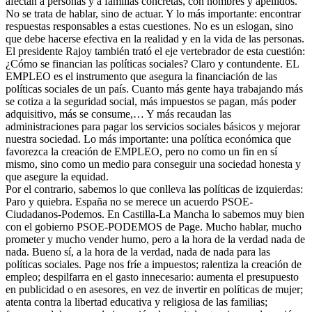
afectan a personas y a familias concretas, con nombres y apellidos.
No se trata de hablar, sino de actuar. Y lo más importante: encontrar
respuestas responsables a estas cuestiones. No es un eslogan, sino
que debe hacerse efectiva en la realidad y en la vida de las personas.
El presidente Rajoy también trató el eje vertebrador de esta cuestión:
¿Cómo se financian las políticas sociales? Claro y contundente. EL
EMPLEO es el instrumento que asegura la financiación de las
políticas sociales de un país. Cuanto más gente haya trabajando más
se cotiza a la seguridad social, más impuestos se pagan, más poder
adquisitivo, más se consume,… Y más recaudan las
administraciones para pagar los servicios sociales básicos y mejorar
nuestra sociedad. Lo más importante: una política económica que
favorezca la creación de EMPLEO, pero no como un fin en sí
mismo, sino como un medio para conseguir una sociedad honesta y
que asegure la equidad.
Por el contrario, sabemos lo que conlleva las políticas de izquierdas:
Paro y quiebra. España no se merece un acuerdo PSOE-
Ciudadanos-Podemos. En Castilla-La Mancha lo sabemos muy bien
con el gobierno PSOE-PODEMOS de Page. Mucho hablar, mucho
prometer y mucho vender humo, pero a la hora de la verdad nada de
nada. Bueno sí, a la hora de la verdad, nada de nada para las
políticas sociales. Page nos fríe a impuestos; ralentiza la creación de
empleo; despilfarra en el gasto innecesario: aumenta el presupuesto
en publicidad o en asesores, en vez de invertir en políticas de mujer;
atenta contra la libertad educativa y religiosa de las familias;