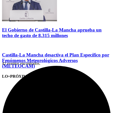
El Gobierno de Castilla-La Mancha aprueba un
techo de gasto de 8.315 millones
Castilla-La Mancha desactiva el Plan Específico por
Fenómenos Meteorológicos Adversos
42 eventos encontrados.
(METEOCAM)
LO+PRÓXIMO (CITAS)