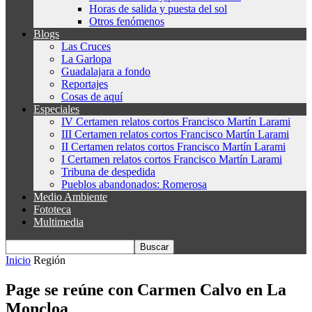
Horas de salida y puesta del sol
Otros fenómenos
Blogs
Las Cruces
La Garlopa
Guadalajara a fondo
Reportajes
Cosas de aquí
Especiales
IV Certamen relatos cortos Francisco Martín Larami
III Certamen relatos cortos Francisco Martín Larami
II Certamen relatos cortos Francisco Martín Larami
I Certamen relatos cortos Francisco Martín Larami
Tribuna de despedida
Pueblos abandonados: Romerosa
Medio Ambiente
Fototeca
Multimedia
Inicio
Región
Page se reúne con Carmen Calvo en La
Moncloa