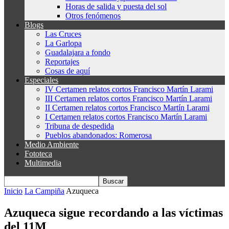
Horas de salida y puesta del sol
Otros fenómenos
Blogs
Las Cruces
La Garlopa
Guadalajara a fondo
Reportajes
Cosas de aquí
Especiales
IV Certamen relatos cortos Francisco Martín Larami
III Certamen relatos cortos Francisco Martín Larami
II Certamen relatos cortos Francisco Martín Larami
I Certamen relatos cortos Francisco Martín Larami
Tribuna de despedida
Pueblos abandonados: Romerosa
Medio Ambiente
Fototeca
Multimedia
Inicio
La Campiña
Azuqueca
Azuqueca sigue recordando a las víctimas
del 11M