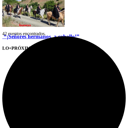
42 eventos encontrados.
“¡Señores hermanos, a caballo!”
LO+PRÓXIMO (CITAS)