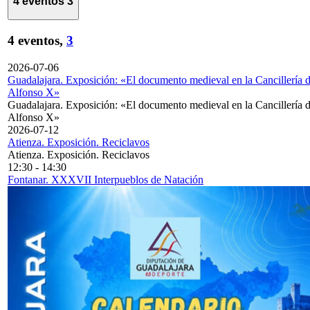
4 eventos
3
4 eventos,
3
2026-07-06
Guadalajara. Exposición: «El documento medieval en la Cancillería 
Alfonso X»
Guadalajara. Exposición: «El documento medieval en la Cancillería 
Alfonso X»
2026-07-12
Atienza. Exposición. Reciclavos
Atienza. Exposición. Reciclavos
12:30
-
14:30
Fontanar. XXXVII Interpueblos de Natación