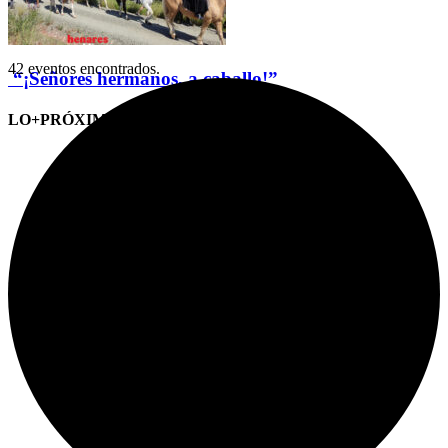
42 eventos encontrados.
“¡Señores hermanos, a caballo!”
LO+PRÓXIMO (CITAS)