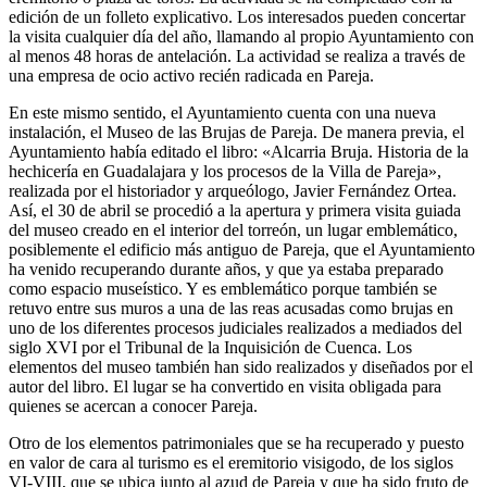
edición de un folleto explicativo. Los interesados pueden concertar
la visita cualquier día del año, llamando al propio Ayuntamiento con
al menos 48 horas de antelación. La actividad se realiza a través de
una empresa de ocio activo recién radicada en Pareja.
En este mismo sentido, el Ayuntamiento cuenta con una nueva
instalación, el Museo de las Brujas de Pareja. De manera previa, el
Ayuntamiento había editado el libro: «Alcarria Bruja. Historia de la
hechicería en Guadalajara y los procesos de la Villa de Pareja»,
realizada por el historiador y arqueólogo, Javier Fernández Ortea.
Así, el 30 de abril se procedió a la apertura y primera visita guiada
del museo creado en el interior del torreón, un lugar emblemático,
posiblemente el edificio más antiguo de Pareja, que el Ayuntamiento
ha venido recuperando durante años, y que ya estaba preparado
como espacio museístico. Y es emblemático porque también se
retuvo entre sus muros a una de las reas acusadas como brujas en
uno de los diferentes procesos judiciales realizados a mediados del
siglo XVI por el Tribunal de la Inquisición de Cuenca. Los
elementos del museo también han sido realizados y diseñados por el
autor del libro. El lugar se ha convertido en visita obligada para
quienes se acercan a conocer Pareja.
Otro de los elementos patrimoniales que se ha recuperado y puesto
en valor de cara al turismo es el eremitorio visigodo, de los siglos
VI-VIII, que se ubica junto al azud de Pareja y que ha sido fruto de