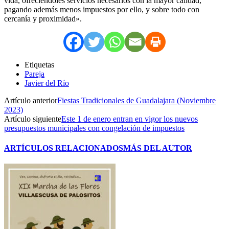
vida, ofreciéndoles servicios necesarios con la mayor calidad,
pagando además menos impuestos por ello, y sobre todo con
cercanía y proximidad».
Etiquetas
Pareja
Javier del Río
Artículo anterior
Fiestas Tradicionales de Guadalajara (Noviembre
2023)
Artículo siguiente
Este 1 de enero entran en vigor los nuevos
presupuestos municipales con congelación de impuestos
ARTÍCULOS RELACIONADOS
MÁS DEL AUTOR