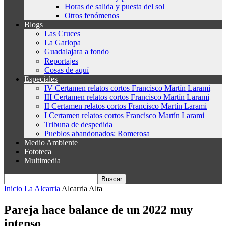
Horas de salida y puesta del sol
Otros fenómenos
Blogs
Las Cruces
La Garlopa
Guadalajara a fondo
Reportajes
Cosas de aquí
Especiales
IV Certamen relatos cortos Francisco Martín Larami
III Certamen relatos cortos Francisco Martín Larami
II Certamen relatos cortos Francisco Martín Larami
I Certamen relatos cortos Francisco Martín Larami
Tribuna de despedida
Pueblos abandonados: Romerosa
Medio Ambiente
Fototeca
Multimedia
Inicio
La Alcarria
Alcarria Alta
Pareja hace balance de un 2022 muy
intenso