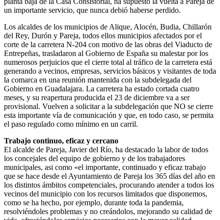
planta baja de la Casa Consistorial, ha supuesto la vuelta a Pareja de
un importante servicio, que nunca debió haberse perdido.
Los alcaldes de los municipios de Alique, Alocén, Budia, Chillarón
del Rey, Durón y Pareja, todos ellos municipios afectados por el
corte de la carretera N-204 con motivo de las obras del Viaducto de
Entrepeñas, trasladaron al Gobierno de España su malestar por los
numerosos perjuicios que el cierre total al tráfico de la carretera está
generando a vecinos, empresas, servicios básicos y visitantes de toda
la comarca en una reunión mantenida con la subdelegada del
Gobierno en Guadalajara. La carretera ha estado cortada cuatro
meses, y su reapertura producida el 23 de diciembre va a ser
provisional. Vuelven a solicitar a la subdelegación que NO se cierre
esta importante vía de comunicación y que, en todo caso, se permita
el paso regulado como mínimo en un carril.
Trabajo continuo, eficaz y cercano
El alcalde de Pareja, Javier del Río, ha destacado la labor de todos
los concejales del equipo de gobierno y de los trabajadores
municipales, asi como «el importante, continuado y eficaz trabajo
que se hace desde el Ayuntamiento de Pareja los 365 días del año en
los distintos ámbitos competenciales, procurando atender a todos los
vecinos del municipio con los recursos limitados que disponemos,
como se ha hecho, por ejemplo, durante toda la pandemia,
resolviéndoles problemas y no creándolos, mejorando su calidad de