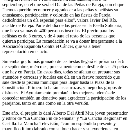
septiembre, en el que será el Día de las Peñas de Pareja, con el que
“hemos querido reconocer y agradecer a las peñas y peñistas su
entusiasmo, participación y colorido en las fiestas de Pareja,
dedicándoles un día especial para ellos”, valora Javier Del Río,
alcalde de Pareja. Parte del día de las peñas es la Paella Solidaria,
que lleva ya más de 400 personas inscritas. El precio para los
peñistas es de 3 euros, y de 4 para el resto de las personas que
quieran participar. La recaudación se va a donar íntegramente a la
Asociación Española Contra el Cáncer, que va a tener
representación en el acto.
Sin embargo, lo más granado de las fiestas llegará el próximo día 6
de septiembre, miércoles, precisamente con el desfile de las 25 peñas
que hay en Pareja. En estos días, todas se afanan en preparar sus
atuendos y carrozas y lucirlas ese día en un festivo recorrido que
sale desde la piscina municipal para llegar hasta la Plaza de la
Constitución. Primero lo harán las carrozas, y luego los grupos de
disfraces. El Ayuntamiento premiará a los mejores, además de
conceder también un donativo para agradecer la participación de los
parejanos, tanto en una como en la otra versión.
Este año, el pregón lo dará Alberto Del Abril Mur, joven presentador
y editor de “La Cancha Fin de Semana” y “La Cancha Regional” en
Castilla-La Mancha Televisión, “con un espléndido presente y
magnífico futuro labrado con su buen hacer y su experiencia en