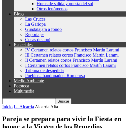
Horas de salida y puesta del sol
Otros fenómenos
Blogs
Las Cruces
La Garlopa
Guadalajara a fondo
Reportajes
Cosas de aquí
Especiales
IV Certamen relatos cortos Francisco Martín Larami
III Certamen relatos cortos Francisco Martín Larami
II Certamen relatos cortos Francisco Martín Larami
I Certamen relatos cortos Francisco Martín Larami
Tribuna de despedida
Pueblos abandonados: Romerosa
Medio Ambiente
Fototeca
Multimedia
Inicio
La Alcarria
Alcarria Alta
Pareja se prepara para vivir la Fiesta en
honor a la Virgen de los Remedios