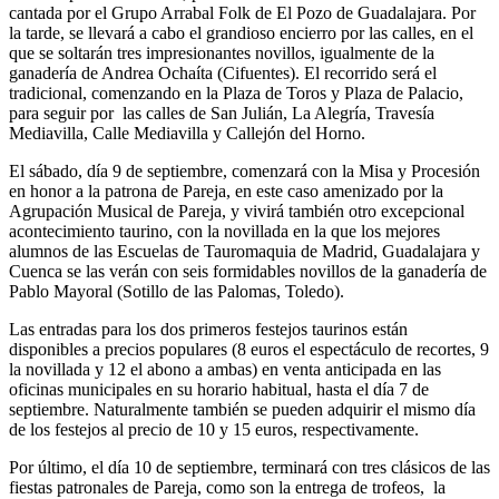
cantada por el Grupo Arrabal Folk de El Pozo de Guadalajara. Por
la tarde, se llevará a cabo el grandioso encierro por las calles, en el
que se soltarán tres impresionantes novillos, igualmente de la
ganadería de Andrea Ochaíta (Cifuentes). El recorrido será el
tradicional, comenzando en la Plaza de Toros y Plaza de Palacio,
para seguir por las calles de San Julián, La Alegría, Travesía
Mediavilla, Calle Mediavilla y Callejón del Horno.
El sábado, día 9 de septiembre, comenzará con la Misa y Procesión
en honor a la patrona de Pareja, en este caso amenizado por la
Agrupación Musical de Pareja, y vivirá también otro excepcional
acontecimiento taurino, con la novillada en la que los mejores
alumnos de las Escuelas de Tauromaquia de Madrid, Guadalajara y
Cuenca se las verán con seis formidables novillos de la ganadería de
Pablo Mayoral (Sotillo de las Palomas, Toledo).
Las entradas para los dos primeros festejos taurinos están
disponibles a precios populares (8 euros el espectáculo de recortes, 9
la novillada y 12 el abono a ambas) en venta anticipada en las
oficinas municipales en su horario habitual, hasta el día 7 de
septiembre. Naturalmente también se pueden adquirir el mismo día
de los festejos al precio de 10 y 15 euros, respectivamente.
Por último, el día 10 de septiembre, terminará con tres clásicos de las
fiestas patronales de Pareja, como son la entrega de trofeos, la