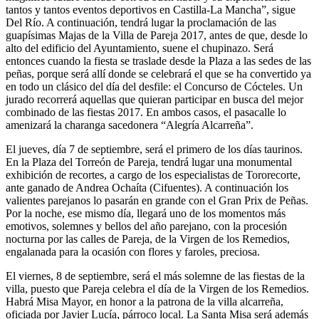
tantos y tantos eventos deportivos en Castilla-La Mancha”, sigue
Del Río. A continuación, tendrá lugar la proclamación de las
guapísimas Majas de la Villa de Pareja 2017, antes de que, desde lo
alto del edificio del Ayuntamiento, suene el chupinazo. Será
entonces cuando la fiesta se traslade desde la Plaza a las sedes de las
peñas, porque será allí donde se celebrará el que se ha convertido ya
en todo un clásico del día del desfile: el Concurso de Cócteles. Un
jurado recorrerá aquellas que quieran participar en busca del mejor
combinado de las fiestas 2017. En ambos casos, el pasacalle lo
amenizará la charanga sacedonera “Alegría Alcarreña”.
El jueves, día 7 de septiembre, será el primero de los días taurinos.
En la Plaza del Torreón de Pareja, tendrá lugar una monumental
exhibición de recortes, a cargo de los especialistas de Tororecorte,
ante ganado de Andrea Ochaíta (Cifuentes). A continuación los
valientes parejanos lo pasarán en grande con el Gran Prix de Peñas.
Por la noche, ese mismo día, llegará uno de los momentos más
emotivos, solemnes y bellos del año parejano, con la procesión
nocturna por las calles de Pareja, de la Virgen de los Remedios,
engalanada para la ocasión con flores y faroles, preciosa.
El viernes, 8 de septiembre, será el más solemne de las fiestas de la
villa, puesto que Pareja celebra el día de la Virgen de los Remedios.
Habrá Misa Mayor, en honor a la patrona de la villa alcarreña,
oficiada por Javier Lucía, párroco local. La Santa Misa será además