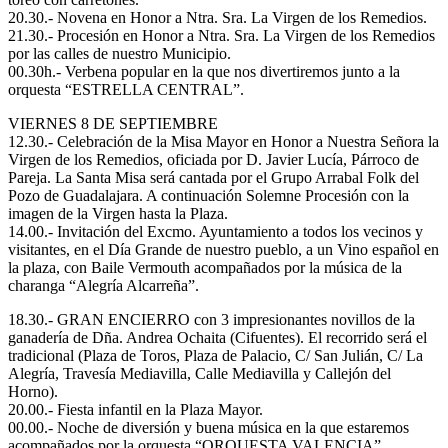
20.30.- Novena en Honor a Ntra. Sra. La Virgen de los Remedios.
21.30.- Procesión en Honor a Ntra. Sra. La Virgen de los Remedios
por las calles de nuestro Municipio.
00.30h.- Verbena popular en la que nos divertiremos junto a la
orquesta “ESTRELLA CENTRAL”.
VIERNES 8 DE SEPTIEMBRE
12.30.- Celebración de la Misa Mayor en Honor a Nuestra Señora la
Virgen de los Remedios, oficiada por D. Javier Lucía, Párroco de
Pareja. La Santa Misa será cantada por el Grupo Arrabal Folk del
Pozo de Guadalajara. A continuación Solemne Procesión con la
imagen de la Virgen hasta la Plaza.
14.00.- Invitación del Excmo. Ayuntamiento a todos los vecinos y
visitantes, en el Día Grande de nuestro pueblo, a un Vino español en
la plaza, con Baile Vermouth acompañados por la música de la
charanga “Alegría Alcarreña”.
18.30.- GRAN ENCIERRO con 3 impresionantes novillos de la
ganadería de Dña. Andrea Ochaita (Cifuentes). El recorrido será el
tradicional (Plaza de Toros, Plaza de Palacio, C/ San Julián, C/ La
Alegría, Travesía Mediavilla, Calle Mediavilla y Callejón del
Horno).
20.00.- Fiesta infantil en la Plaza Mayor.
00.00.- Noche de diversión y buena música en la que estaremos
acompañados por la orquesta “ORQUESTA VALENCIA”.