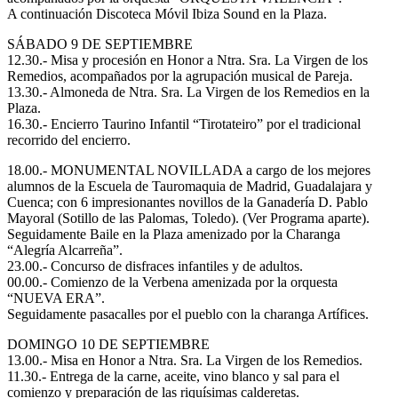
A continuación Discoteca Móvil Ibiza Sound en la Plaza.
SÁBADO 9 DE SEPTIEMBRE
12.30.- Misa y procesión en Honor a Ntra. Sra. La Virgen de los
Remedios, acompañados por la agrupación musical de Pareja.
13.30.- Almoneda de Ntra. Sra. La Virgen de los Remedios en la
Plaza.
16.30.- Encierro Taurino Infantil “Tirotateiro” por el tradicional
recorrido del encierro.
18.00.- MONUMENTAL NOVILLADA a cargo de los mejores
alumnos de la Escuela de Tauromaquia de Madrid, Guadalajara y
Cuenca; con 6 impresionantes novillos de la Ganadería D. Pablo
Mayoral (Sotillo de las Palomas, Toledo). (Ver Programa aparte).
Seguidamente Baile en la Plaza amenizado por la Charanga
“Alegría Alcarreña”.
23.00.- Concurso de disfraces infantiles y de adultos.
00.00.- Comienzo de la Verbena amenizada por la orquesta
“NUEVA ERA”.
Seguidamente pasacalles por el pueblo con la charanga Artífices.
DOMINGO 10 DE SEPTIEMBRE
13.00.- Misa en Honor a Ntra. Sra. La Virgen de los Remedios.
11.30.- Entrega de la carne, aceite, vino blanco y sal para el
comienzo y preparación de las riquísimas calderetas.