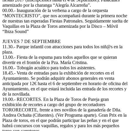
amenizado por la charanga “Alegría Alcarreña”.
00.00.- Inauguración de la verbena a cargo de la orquesta
“MONTECRISTO”, que nos acompañará durante la primera noche
de nuestras tan esperadas Fiestas Patronales. Seguidamente suelta de
Vaquillas en la Plaza de Toros amenizada por la Disco – Móvil
“Ibiza Sound”
JUEVES 7 DE SEPTIEMBRE
11.30.- Parque infantil con atracciones para todos los niñ@s en la
plaza.
13.00.- Fiesta de la espuma para todos aquellos que se quieran
divertir en el frontón de la Pza. María Cristina.
16.00.- Tobogán acuático para todos los asistentes.
18.45.- Venta de entradas para la exhibición de recortes en el
Ayuntamiento. Se podrán adquirir abonos generales en venta
anticipada por 12€ hasta el 6 de septiembre en horario de oficina del
Ayuntamiento, en el que estará incluida las entrada de los recortes y
de la novillada.
19.00.- RECORTES. En la Plaza de Toros de Pareja gran
exhibición de recortes a cargo del grupo de recortadores
TORORECORTE, frente a tres novillos de la ganadería de Dña.
Andrea Ochaita (Cifuentes). (Ver Programa aparte). Gran Prix en la
Plaza de toros, en el que podrán participar las peñas y en el que
habrá concursos con vaquillas, regalos y para los más pequeños
toreo con carretones.