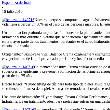
Esperanza de Juan
-
16 julio 2016
Nuestro cuerpo se compone de agua, básicamente
vida llega a perder un 50% en el caso de las personas mayores. El ag
Una hidratación profunda mejora las funciones de la piel, mantiene int
hidratada y mas durante el verano que se encuentra especialmente amena
en la mayor parte de los tratamientos hidratantes es el ácido hialuróni
elastina hidratadas.
Oxigenante: “Skinovage Vital Balance Crema oxigenante y energenizant
envejecimiento de la piel provocado por la luz y los efectos medioamb
Calmante: “Sensitive Crema celular cuidado de di
superiores de epidermis y previene la formación de las primeras arrugas
partir de los 25 años.
Efecto tensor: “Fluido lifting de día para todo tipo de pieles Multi re
se refuerza la firmeza de la piel. Además de remodelar el ovalo, se re
Una cura de hidratación: “Hydrachange Cream Cellular Perfomance”, d
hidratante. Es un tratamiento ideal para pieles que sufren un una desh
Regeneradora: “Hydra repulp Veloute creme», de E