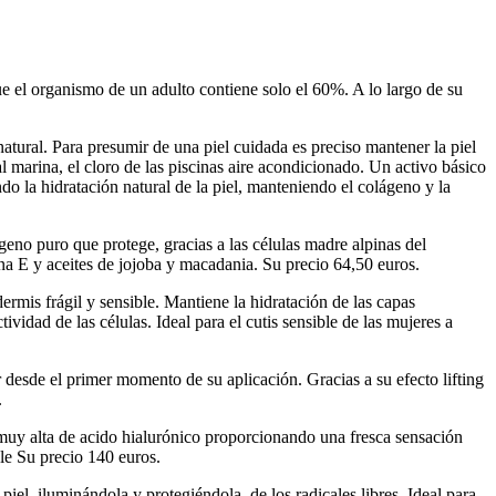
el organismo de un adulto contiene solo el 60%. A lo largo de su
natural. Para presumir de una piel cuidada es preciso mantener la piel
l marina, el cloro de las piscinas aire acondicionado. Un activo básico
ndo la hidratación natural de la piel, manteniendo el colágeno y la
no puro que protege, gracias a las células madre alpinas del
ina E y aceites de jojoba y macadania. Su precio 64,50 euros.
rmis frágil y sensible. Mantiene la hidratación de las capas
vidad de las células. Ideal para el cutis sensible de las mujeres a
or desde el primer momento de su aplicación. Gracias a su efecto lifting
.
uy alta de acido hialurónico proporcionando una fresca sensación
ble Su precio 140 euros.
iel iluminándola y protegiéndola de los radicales libres. Ideal para