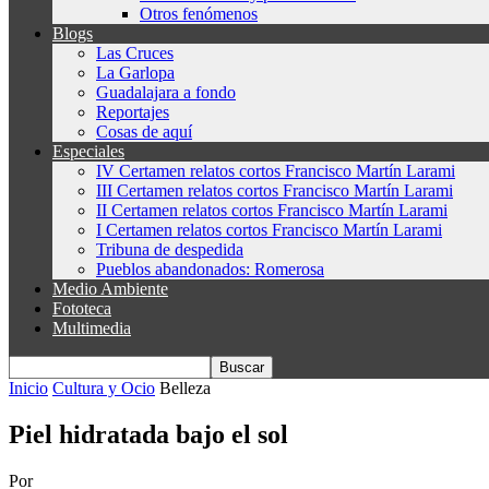
Otros fenómenos
Blogs
Las Cruces
La Garlopa
Guadalajara a fondo
Reportajes
Cosas de aquí
Especiales
IV Certamen relatos cortos Francisco Martín Larami
III Certamen relatos cortos Francisco Martín Larami
II Certamen relatos cortos Francisco Martín Larami
I Certamen relatos cortos Francisco Martín Larami
Tribuna de despedida
Pueblos abandonados: Romerosa
Medio Ambiente
Fototeca
Multimedia
Inicio
Cultura y Ocio
Belleza
Piel hidratada bajo el sol
Por