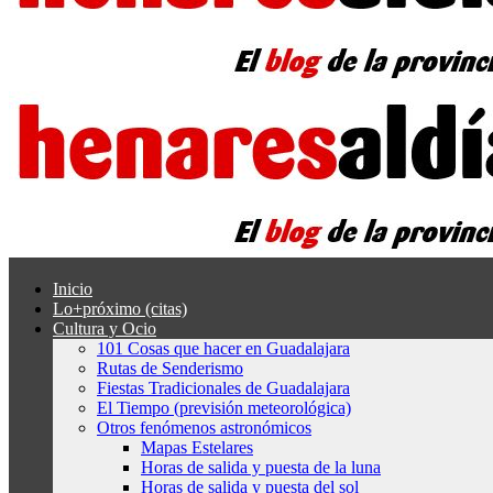
Inicio
Lo+próximo (citas)
Cultura y Ocio
101 Cosas que hacer en Guadalajara
Rutas de Senderismo
Fiestas Tradicionales de Guadalajara
El Tiempo (previsión meteorológica)
Otros fenómenos astronómicos
Mapas Estelares
Horas de salida y puesta de la luna
Horas de salida y puesta del sol