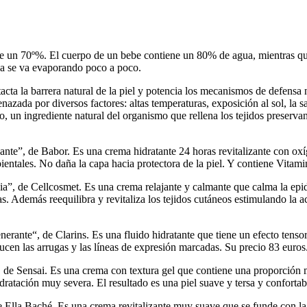
 un 70º%. El cuerpo de un bebe contiene un 80% de agua, mientras que 
ua se va evaporando poco a poco.
acta la barrera natural de la piel y potencia los mecanismos de defensa 
zada por diversos factores: altas temperaturas, exposición al sol, la sa
co, un ingrediente natural del organismo que rellena los tejidos preserva
e”, de Babor. Es una crema hidratante 24 horas revitalizante con oxíge
ientales. No daña la capa hacia protectora de la piel. Y contiene Vitam
a”, de Cellcosmet. Es una crema relajante y calmante que calma la epide
. Además reequilibra y revitaliza los tejidos cutáneos estimulando la acti
generante“, de Clarins. Es una fluido hidratante que tiene un efecto tens
ducen las arrugas y las líneas de expresión marcadas. Su precio 83 euros
e Sensai. Es una crema con textura gel que contiene una proporción m
idratación muy severa. El resultado es una piel suave y tersa y conforta
lla Baché. Es una crema revitalizante muy suave que se funde con la p