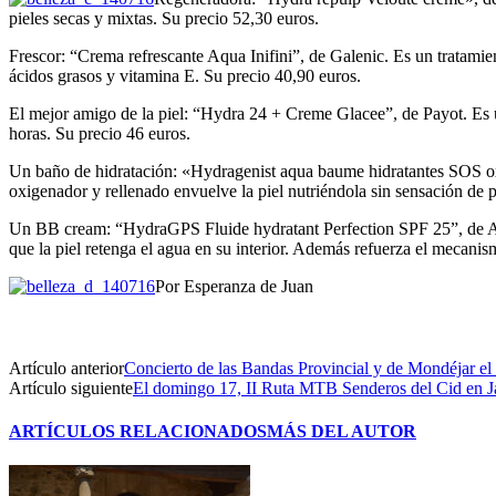
pieles secas y mixtas. Su precio 52,30 euros.
Frescor: “Crema refrescante Aqua Inifini”, de Galenic. Es un tratamiento
ácidos grasos y vitamina E. Su precio 40,90 euros.
El mejor amigo de la piel: “Hydra 24 + Creme Glacee”, de Payot. Es un 
horas. Su precio 46 euros.
Un baño de hidratación: «Hydragenist aqua baume hidratantes SOS oxig
oxigenador y rellenado envuelve la piel nutriéndola sin sensación de 
Un BB cream: “HydraGPS Fluide hydratant Perfection SPF 25”, de Anne 
que la piel retenga el agua en su interior. Además refuerza el mecanis
Por Esperanza de Juan
Artículo anterior
Concierto de las Bandas Provincial y de Mondéjar el
Artículo siguiente
El domingo 17, II Ruta MTB Senderos del Cid en 
ARTÍCULOS RELACIONADOS
MÁS DEL AUTOR