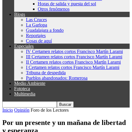
Horas de salida y puesta del sol
Otros fenómenos
Blogs
Las Cruces
La Garlopa
Guadalajara a fondo
Reportajes
Cosas de aquí
Especiales
IV Certamen relatos cortos Francisco Martín Larami
III Certamen relatos cortos Francisco Martín Larami
II Certamen relatos cortos Francisco Martín Larami
I Certamen relatos cortos Francisco Martín Larami
Tribuna de despedida
Pueblos abandonados: Romerosa
Medio Ambiente
Fototeca
Multimedia
Inicio
Opinión
Foro de los Lectores
Por un presente y un mañana de libertad
y esperanza