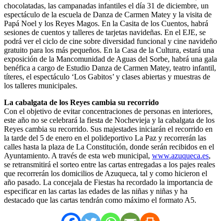
chocolatadas, las campanadas infantiles el día 31 de diciembre, un
espectáculo de la escuela de Danza de Carmen Matey y la visita de
Papá Noel y los Reyes Magos. En la Casita de los Cuentos, habrá
sesiones de cuentos y talleres de tarjetas navideñas. En el EJE, se
podrá ver el ciclo de cine sobre diversidad funcional y cine navideño
gratuito para los más pequeños. En la Casa de la Cultura, estará una
exposición de la Mancomunidad de Aguas del Sorbe, habrá una gala
benéfica a cargo de Estudio Danza de Carmen Matey, teatro infantil,
títeres, el espectáculo ‘Los Gabitos’ y clases abiertas y muestras de
los talleres municipales.
La cabalgata de los Reyes cambia su recorrido
Con el objetivo de evitar concentraciones de personas en interiores,
este año no se celebrará la fiesta de Nochevieja y la cabalgata de los
Reyes cambia su recorrido. Sus majestades iniciarán el recorrido en
la tarde del 5 de enero en el polideportivo La Paz y recorrerán las
calles hasta la plaza de La Constitución, donde serán recibidos en el
Ayuntamiento. A través de esta web municipal,
www.azuqueca.es
,
se retransmitirá el sorteo entre las cartas entregadas a los pajes reales
que recorrerán los domicilios de Azuqueca, tal y como hicieron el
año pasado. La concejala de Fiestas ha recordado la importancia de
especificar en las cartas las edades de las niñas y niñas y ha
destacado que las cartas tendrán como máximo el formato A5.