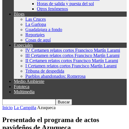
Horas de salida y puesta del sol
Otros fenómenos
Blogs
Las Cruces
La Garlopa
Guadalajara a fondo
Reportajes
Cosas de aquí
Especiales
IV Certamen relatos cortos Francisco Martín Larami
III Certamen relatos cortos Francisco Martín Larami
II Certamen relatos cortos Francisco Martín Larami
I Certamen relatos cortos Francisco Martín Larami
Tribuna de despedida
Pueblos abandonados: Romerosa
Medio Ambiente
Fototeca
Multimedia
Inicio
La Campiña
Azuqueca
Presentado el programa de actos
navideños de Azuqueca