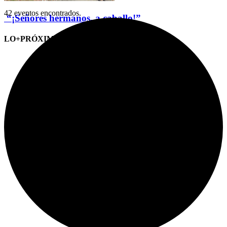
42 eventos encontrados.
“¡Señores hermanos, a caballo!”
LO+PRÓXIMO (CITAS)