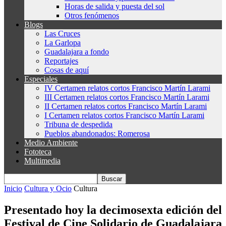
Horas de salida y puesta del sol
Otros fenómenos
Blogs
Las Cruces
La Garlopa
Guadalajara a fondo
Reportajes
Cosas de aquí
Especiales
IV Certamen relatos cortos Francisco Martín Larami
III Certamen relatos cortos Francisco Martín Larami
II Certamen relatos cortos Francisco Martín Larami
I Certamen relatos cortos Francisco Martín Larami
Tribuna de despedida
Pueblos abandonados: Romerosa
Medio Ambiente
Fototeca
Multimedia
Inicio
Cultura y Ocio
Cultura
Presentado hoy la decimosexta edición del
Festival de Cine Solidario de Guadalajara