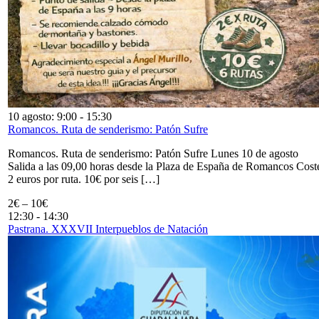
10 agosto: 9:00
-
15:30
Romancos. Ruta de senderismo: Patón Sufre
Romancos. Ruta de senderismo: Patón Sufre Lunes 10 de agosto
Salida a las 09,00 horas desde la Plaza de España de Romancos Cost
2 euros por ruta. 10€ por seis […]
2€ – 10€
12:30
-
14:30
Pastrana. XXXVII Interpueblos de Natación