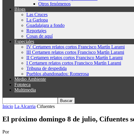
Otros fenómenos
Blogs
Las Cruces
La Garlopa
Guadalajara a fondo
Reportajes
Cosas de aquí
Especiales
IV Certamen relatos cortos Francisco Martín Larami
III Certamen relatos cortos Francisco Martín Larami
II Certamen relatos cortos Francisco Martín Larami
I Certamen relatos cortos Francisco Martín Larami
Tribuna de despedida
Pueblos abandonados: Romerosa
Medio Ambiente
Fototeca
Multimedia
Inicio
La Alcarria
Cifuentes
El próximo domingo 8 de julio, Cifuentes 
Por