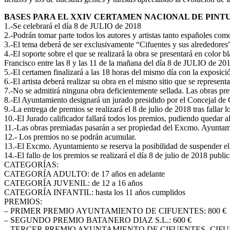
BASES PARA EL XXIV CERTAMEN NACIONAL DE PINT
1.-Se celebrará el día 8 de JULIO de 2018
2.-Podrán tomar parte todos los autores y artistas tanto españoles com
3.-El tema deberá de ser exclusivamente “Cifuentes y sus alrededores
4.-El soporte sobre el que se realizará la obra se presentará en color 
Francisco entre las 8 y las 11 de la mañana del día 8 de JULIO de 20
5.-El certamen finalizará a las 18 horas del mismo día con la exposici
6.-El artista deberá realizar su obra en el mismo sitio que se representa
7.-No se admitirá ninguna obra deficientemente sellada. Las obras pre
8.-El Ayuntamiento designará un jurado presidido por el Concejal de C
9.-La entrega de premios se realizará el 8 de julio de 2018 tras fallar l
10.-El Jurado calificador fallará todos los premios, pudiendo quedar alg
11.-Las obras premiadas pasarán a ser propiedad del Excmo. Ayuntam
12.- Los premios no se podrán acumular.
13.-El Excmo. Ayuntamiento se reserva la posibilidad de suspender el 
14.-El fallo de los premios se realizará el día 8 de julio de 2018 publ
CATEGORÍAS:
CATEGORÍA ADULTO: de 17 años en adelante
CATEGORÍA JUVENIL: de 12 a 16 años
CATEGORÍA INFANTIL: hasta los 11 años cumplidos
PREMIOS:
– PRIMER PREMIO AYUNTAMIENTO DE CIFUENTES: 800 €
– SEGUNDO PREMIO BATANERO DIAZ S.L.: 600 €
– TERCER PREMIO AYUNTAMIENTO DE CIFUENTES- CIFUE