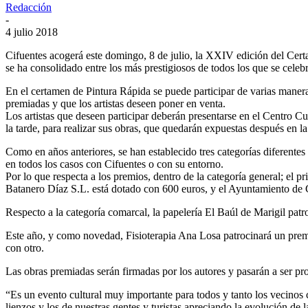
Redacción
-
4 julio 2018
Cifuentes acogerá este domingo, 8 de julio, la XXIV edición del Cert
se ha consolidado entre los más prestigiosos de todos los que se celeb
En el certamen de Pintura Rápida se puede participar de varias maneras
premiadas y que los artistas deseen poner en venta.
Los artistas que deseen participar deberán presentarse en el Centro Cult
la tarde, para realizar sus obras, que quedarán expuestas después en l
Como en años anteriores, se han establecido tres categorías diferentes (a
en todos los casos con Cifuentes o con su entorno.
Por lo que respecta a los premios, dentro de la categoría general; el
Batanero Díaz S.L. está dotado con 600 euros, y el Ayuntamiento de C
Respecto a la categoría comarcal, la papelería El Baúl de Marigil patr
Este año, y como novedad, Fisioterapia Ana Losa patrocinará un prem
con otro.
Las obras premiadas serán firmadas por los autores y pasarán a ser pr
“Es un evento cultural muy importante para todos y tanto los vecinos c
lienzos y los de nuestras gentes y turistas apreciando la evolución de 