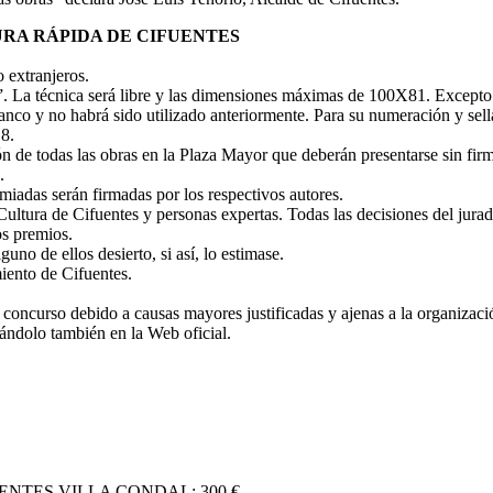
URA RÁPIDA DE CIFUENTES
o extranjeros.
”. La técnica será libre y las dimensiones máximas de 100X81. Excepto 
blanco y no habrá sido utilizado anteriormente. Para su numeración y sel
18.
ón de todas las obras en la Plaza Mayor que deberán presentarse sin firma
.
miadas serán firmadas por los respectivos autores.
ultura de Cifuentes y personas expertas. Todas las decisiones del jurad
os premios.
uno de ellos desierto, si así, lo estimase.
iento de Cifuentes.
concurso debido a causas mayores justificadas y ajenas a la organizaci
icándolo también en la Web oficial.
NTES VILLA CONDAL: 300 €