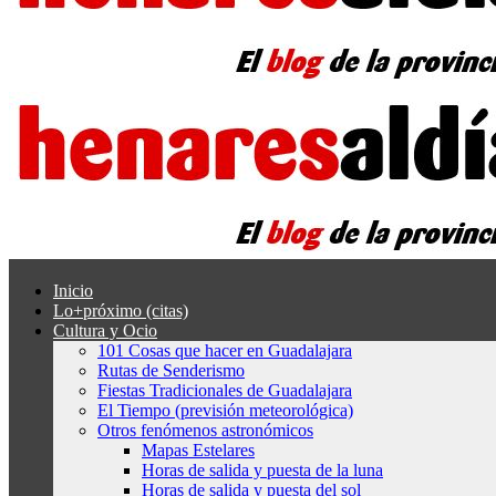
Inicio
Lo+próximo (citas)
Cultura y Ocio
101 Cosas que hacer en Guadalajara
Rutas de Senderismo
Fiestas Tradicionales de Guadalajara
El Tiempo (previsión meteorológica)
Otros fenómenos astronómicos
Mapas Estelares
Horas de salida y puesta de la luna
Horas de salida y puesta del sol