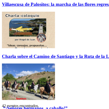
Villaescusa de Palositos: la marcha de las flores regre
Charla sobre el Camino de Santiago y la Ruta de la L
42 eventos encontrados.
“¡Señores hermanos, a caballo!”