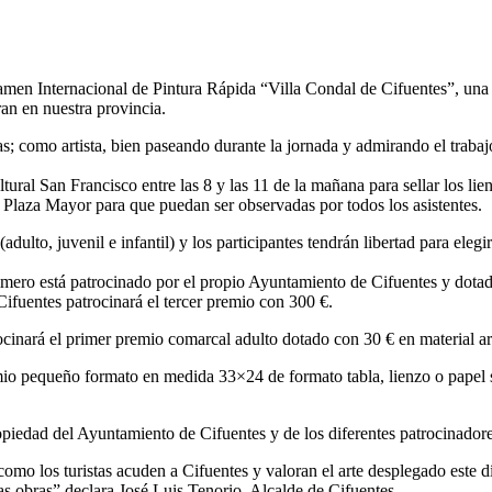
amen Internacional de Pintura Rápida “Villa Condal de Cifuentes”, una 
ran en nuestra provincia.
; como artista, bien paseando durante la jornada y admirando el trabajo
ural San Francisco entre las 8 y las 11 de la mañana para sellar los lien
a Plaza Mayor para que puedan ser observadas por todos los asistentes.
dulto, juvenil e infantil) y los participantes tendrán libertad para elegi
 primero está patrocinado por el propio Ayuntamiento de Cifuentes y do
ifuentes patrocinará el tercer premio con 300 €.
ocinará el primer premio comarcal adulto dotado con 30 € en material art
io pequeño formato en medida 33×24 de formato tabla, lienzo o papel 
opiedad del Ayuntamiento de Cifuentes y de los diferentes patrocinadore
omo los turistas acuden a Cifuentes y valoran el arte desplegado este d
las obras” declara José Luis Tenorio, Alcalde de Cifuentes.