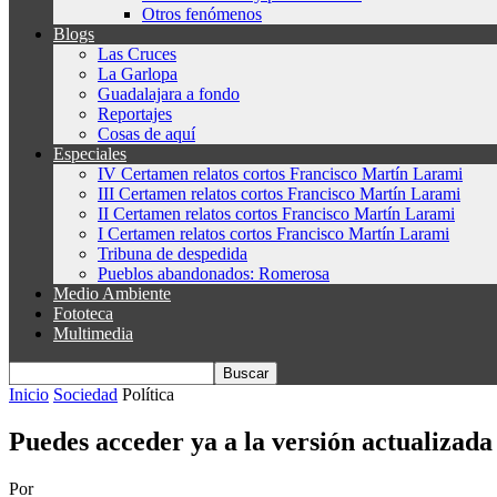
Otros fenómenos
Blogs
Las Cruces
La Garlopa
Guadalajara a fondo
Reportajes
Cosas de aquí
Especiales
IV Certamen relatos cortos Francisco Martín Larami
III Certamen relatos cortos Francisco Martín Larami
II Certamen relatos cortos Francisco Martín Larami
I Certamen relatos cortos Francisco Martín Larami
Tribuna de despedida
Pueblos abandonados: Romerosa
Medio Ambiente
Fototeca
Multimedia
Inicio
Sociedad
Política
Puedes acceder ya a la versión actualizada
Por