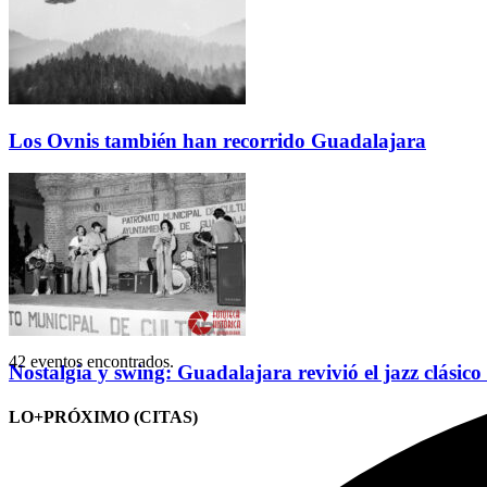
Los Ovnis también han recorrido Guadalajara
42 eventos encontrados.
Nostalgia y swing: Guadalajara revivió el jazz clásico
LO+PRÓXIMO (CITAS)