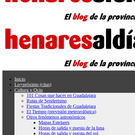
Inicio
Lo+próximo (citas)
Cultura y Ocio
101 Cosas que hacer en Guadalajara
Rutas de Senderismo
Fiestas Tradicionales de Guadalajara
El Tiempo (previsión meteorológica)
Otros fenómenos astronómicos
Mapas Estelares
Horas de salida y puesta de la luna
Horas de salida y puesta del sol