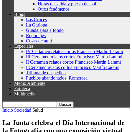
Horas de salida y puesta del sol
Otros fenómenos
Blogs
Las Cruces
La Garlopa
Guadalajara a fondo
Reportajes
Cosas de aquí
Especiales
IV Certamen relatos cortos Francisco Martín Larami
III Certamen relatos cortos Francisco Martín Larami
II Certamen relatos cortos Francisco Martín Larami
I Certamen relatos cortos Francisco Martín Larami
Tribuna de despedida
Pueblos abandonados: Romerosa
Medio Ambiente
Fototeca
Multimedia
Inicio
Sociedad
Salud
La Junta celebra el Día Internacional de
la Fotografía con una exposición virtual