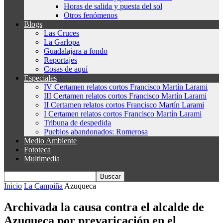
Horas de salida y puesta del sol
Otros fenómenos
Blogs
Las Cruces
La Garlopa
Guadalajara a fondo
Reportajes
Cosas de aquí
Especiales
IV Certamen relatos cortos Francisco Martín Larami
III Certamen relatos cortos Francisco Martín Larami
II Certamen relatos cortos Francisco Martín Larami
I Certamen relatos cortos Francisco Martín Larami
Tribuna de despedida
Pueblos abandonados: Romerosa
Medio Ambiente
Fototeca
Multimedia
Inicio
La Campiña
Azuqueca
Archivada la causa contra el alcalde de
Azuqueca por prevaricación en el