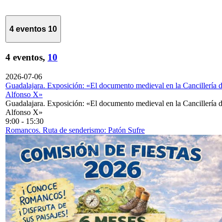
4 eventos
10
4 eventos,
10
2026-07-06
Guadalajara. Exposición: «El documento medieval en la Cancillería 
Alfonso X»
Guadalajara. Exposición: «El documento medieval en la Cancillería 
Alfonso X»
9:00
-
15:30
Romancos. Ruta de senderismo: Patón Sufre