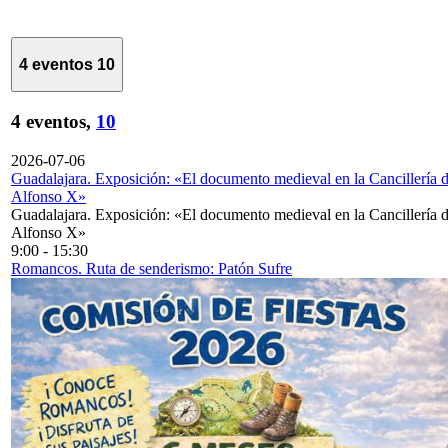
4 eventos
10
4 eventos,
10
2026-07-06
Guadalajara. Exposición: «El documento medieval en la Cancillería 
Alfonso X»
Guadalajara. Exposición: «El documento medieval en la Cancillería 
Alfonso X»
9:00
-
15:30
Romancos. Ruta de senderismo: Patón Sufre