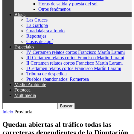
Horas de salida y puesta del sol
Otros fenómenos
Blogs
Las Cruces
La Garlopa
Guadalajara a fondo
Reportajes
Cosas de aquí
Especiales
IV Certamen relatos cortos Francisco Martín Larami
III Certamen relatos cortos Francisco Martín Larami
II Certamen relatos cortos Francisco Martín Larami
I Certamen relatos cortos Francisco Martín Larami
Tribuna de despedida
Pueblos abandonados: Romerosa
Medio Ambiente
Fototeca
Multimedia
Inicio
Provincia
Quedan abiertas al tráfico todas las
carreteras dependientes de la Diputación