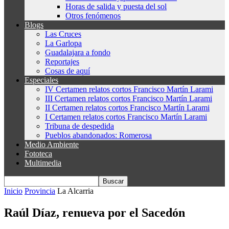
Horas de salida y puesta del sol
Otros fenómenos
Blogs
Las Cruces
La Garlopa
Guadalajara a fondo
Reportajes
Cosas de aquí
Especiales
IV Certamen relatos cortos Francisco Martín Larami
III Certamen relatos cortos Francisco Martín Larami
II Certamen relatos cortos Francisco Martín Larami
I Certamen relatos cortos Francisco Martín Larami
Tribuna de despedida
Pueblos abandonados: Romerosa
Medio Ambiente
Fototeca
Multimedia
Inicio
Provincia
La Alcarria
Raúl Díaz, renueva por el Sacedón