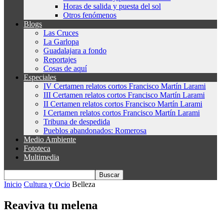
Horas de salida y puesta del sol
Otros fenómenos
Blogs
Las Cruces
La Garlopa
Guadalajara a fondo
Reportajes
Cosas de aquí
Especiales
IV Certamen relatos cortos Francisco Martín Larami
III Certamen relatos cortos Francisco Martín Larami
II Certamen relatos cortos Francisco Martín Larami
I Certamen relatos cortos Francisco Martín Larami
Tribuna de despedida
Pueblos abandonados: Romerosa
Medio Ambiente
Fototeca
Multimedia
Inicio
Cultura y Ocio
Belleza
Reaviva tu melena