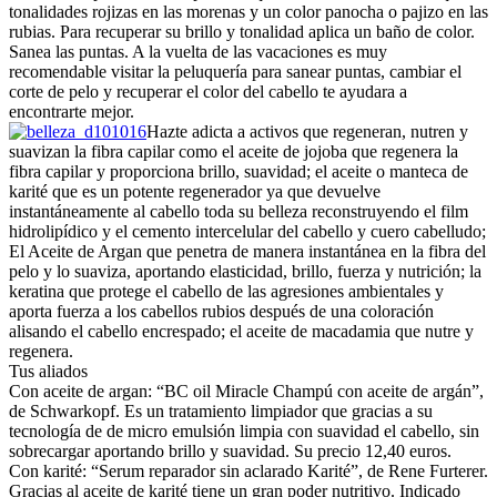
tonalidades rojizas en las morenas y un color panocha o pajizo en las
rubias. Para recuperar su brillo y tonalidad aplica un baño de color.
Sanea las puntas. A la vuelta de las vacaciones es muy
recomendable visitar la peluquería para sanear puntas, cambiar el
corte de pelo y recuperar el color del cabello te ayudara a
encontrarte mejor.
Hazte adicta a activos que regeneran, nutren y
suavizan la fibra capilar como el aceite de jojoba que regenera la
fibra capilar y proporciona brillo, suavidad; el aceite o manteca de
karité que es un potente regenerador ya que devuelve
instantáneamente al cabello toda su belleza reconstruyendo el film
hidrolipídico y el cemento intercelular del cabello y cuero cabelludo;
El Aceite de Argan que penetra de manera instantánea en la fibra del
pelo y lo suaviza, aportando elasticidad, brillo, fuerza y nutrición; la
keratina que protege el cabello de las agresiones ambientales y
aporta fuerza a los cabellos rubios después de una coloración
alisando el cabello encrespado; el aceite de macadamia que nutre y
regenera.
Tus aliados
Con aceite de argan: “BC oil Miracle Champú con aceite de argán”,
de Schwarkopf. Es un tratamiento limpiador que gracias a su
tecnología de de micro emulsión limpia con suavidad el cabello, sin
sobrecargar aportando brillo y suavidad. Su precio 12,40 euros.
Con karité: “Serum reparador sin aclarado Karité”, de Rene Furterer.
Gracias al aceite de karité tiene un gran poder nutritivo. Indicado