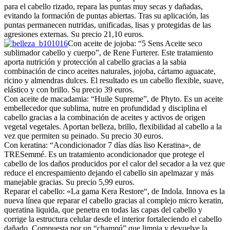
para el cabello rizado, repara las puntas muy secas y dañadas,
evitando la formación de puntas abiertas. Tras su aplicación, las
puntas permanecen nutridas, unificadas, lisas y protegidas de las
agresiones externas. Su precio 21,10 euros.
Con aceite de jojoba: “5 Sens Aceite seco
sublimador cabello y cuerpo”, de Rene Furterer. Este tratamiento
aporta nutrición y protección al cabello gracias a la sabia
combinación de cinco aceites naturales, jojoba, cártamo aguacate,
ricino y almendras dulces. El resultado es un cabello flexible, suave,
elástico y con brillo. Su precio 39 euros.
Con aceite de macadamia: “Huile Supreme”, de Phyto. Es un aceite
embellecedor que sublima, nutre en profundidad y disciplina el
cabello gracias a la combinación de aceites y activos de origen
vegetal vegetales. Aportan belleza, brillo, flexibilidad al cabello a la
vez que permiten su peinado. Su precio 30 euros.
Con keratina: “Acondicionador 7 días días liso Keratina», de
TRESemmé. Es un tratamiento acondicionador que protege el
cabello de los daños producidos por el calor del secador a la vez que
reduce el encrespamiento dejando el cabello sin apelmazar y más
manejable gracias. Su precio 5,99 euros.
Reparar el cabello: «La gama Kera Restore“, de Indola. Innova es la
nueva línea que reparar el cabello gracias al complejo micro keratin,
queratina liquida, que penetra en todas las capas del cabello y
corrige la estructura celular desde el interior fortaleciendo el cabello
dañado. Compuesta por un “champú” que limpia y devuelve la