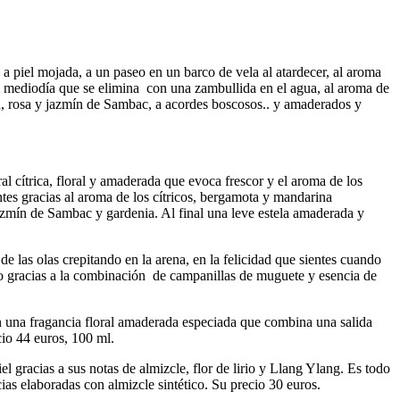
 a piel mojada, a un paseo en un barco de vela al atardecer, al aroma
del mediodía que se elimina con una zambullida en el agua, al aroma de
eesia, rosa y jazmín de Sambac, a acordes boscosos.. y amaderados y
l cítrica, floral y amaderada que evoca frescor y el aroma de los
ntes gracias al aroma de los cítricos, bergamota y mandarina
jazmín de Sambac y gardenia. Al final una leve estela amaderada y
 las olas crepitando en la arena, en la felicidad que sientes cuando
esco gracias a la combinación de campanillas de muguete y esencia de
en una fragancia floral amaderada especiada que combina una salida
io 44 euros, 100 ml.
 gracias a sus notas de almizcle, flor de lirio y Llang Ylang. Es todo
ias elaboradas con almizcle sintético. Su precio 30 euros.