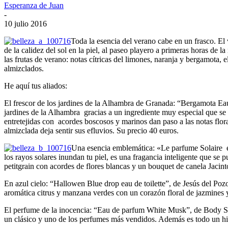
Esperanza de Juan
-
10 julio 2016
Toda la esencia del verano cabe en un frasco. El 
de la calidez del sol en la piel, al paseo playero a primeras horas de
las frutas de verano: notas cítricas del limones, naranja y bergamota, e
almizclados.
He aquí tus aliados:
El frescor de los jardines de la Alhambra de Granada: “Bergamota Eau 
jardines de la Alhambra gracias a un ingrediente muy especial que se 
entretejidas con acordes boscosos y marinos dan paso a las notas flor
almizclada deja sentir sus efluvios. Su precio 40 euros.
Una esencia emblemática: «Le parfume Solaire eau
los rayos solares inundan tu piel, es una fragancia inteligente que se
petitgrain con acordes de flores blancas y un bouquet de canela Jacint
En azul cielo: “Hallowen Blue drop eau de toilette”, de Jesús del Poz
aromática citrus y manzana verdes con un corazón floral de jazmines 
El perfume de la inocencia: “Eau de parfum White Musk”, de Body Shop.
un clásico y uno de los perfumes más vendidos. Además es todo un hito