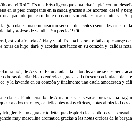
ktor and Rolf”. Es una brisa ligera que envuelve la piel con un destell
ella en la piel: chispeante en la salida gracias a los acordes del té y b
rno al pachuli que le confiere unas notas orientales ricas e intensas. Su
la granada es una composición sensual de aceites esenciales construida en
iental y goloso de vainilla. Su precio 19,90.
l, estival afrutada cálida y vital. Es una historia olfativa que surge del
es notas de higo, tiaré y acordes acuáticos en su corazón y cálidas nota
olarissimo”, de Azzaro. Es una oda a la naturaleza que se despierta aca
s horas del día: Notas enérgicas gracias a la frescura acidulada de la e
haca y la lavanda en su corazón y finalmente una estela amaderada y cál
en la isla Pantelleria donde Armani pasa sus vacaciones es una fraganci
oques salados marinos, centelleantes notas cítricas, notas almizcladas y
ugler. Es un agua de toilette que despierta los sentidos y la sensuali
agancia muy masculina aromática gracias a las notas cítricas de la bergam