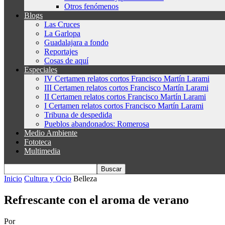
Otros fenómenos
Blogs
Las Cruces
La Garlopa
Guadalajara a fondo
Reportajes
Cosas de aquí
Especiales
IV Certamen relatos cortos Francisco Martín Larami
III Certamen relatos cortos Francisco Martín Larami
II Certamen relatos cortos Francisco Martín Larami
I Certamen relatos cortos Francisco Martín Larami
Tribuna de despedida
Pueblos abandonados: Romerosa
Medio Ambiente
Fototeca
Multimedia
Inicio
Cultura y Ocio
Belleza
Refrescante con el aroma de verano
Por