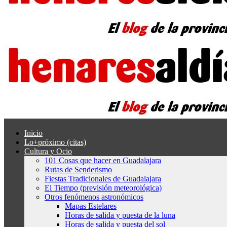
Inicio
Lo+próximo (citas)
Cultura y Ocio
101 Cosas que hacer en Guadalajara
Rutas de Senderismo
Fiestas Tradicionales de Guadalajara
El Tiempo (previsión meteorológica)
Otros fenómenos astronómicos
Mapas Estelares
Horas de salida y puesta de la luna
Horas de salida y puesta del sol