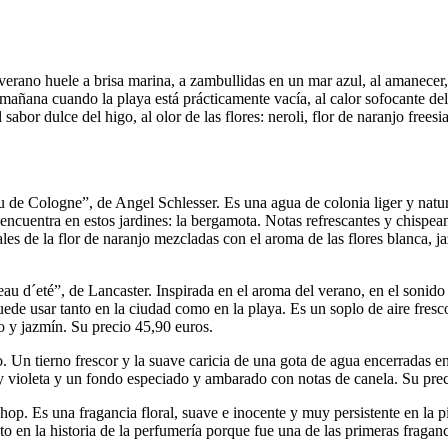
verano huele a brisa marina, a zambullidas en un mar azul, al amanecer,
 la mañana cuando la playa está prácticamente vacía, al calor sofocante 
l sabor dulce del higo, al olor de las flores: neroli, flor de naranjo fr
de Cologne”, de Angel Schlesser. Es una agua de colonia liger y natura
encuentra en estos jardines: la bergamota. Notas refrescantes y chispea
ales de la flor de naranjo mezcladas con el aroma de las flores blanca, 
 d´eté”, de Lancaster. Inspirada en el aroma del verano, en el sonido de
 puede usar tanto en la ciudad como en la playa. Es un soplo de aire fr
o y jazmín. Su precio 45,90 euros.
o. Un tierno frescor y la suave caricia de una gota de agua encerradas 
y violeta y un fondo especiado y ambarado con notas de canela. Su prec
 Es una fragancia floral, suave e inocente y muy persistente en la piel
 en la historia de la perfumería porque fue una de las primeras fraganc