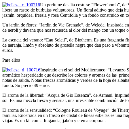
Un perfume de alta costura: “Flower bomb”, de Vi
libera un rastro de burbujas voluptuosas. Un floral aditivo que deja hu
jazmín, orquídea, freesia y rosa Centifolia y un fondo construido en to
Un jardín de flores: “Jardin de Vie Grenade”, de Weleda. Inspirada en 
de neroli y davana que nos recuerda al olor del mango con un toque or
La esencia del verano: “Eau Soleil”, de Biotherm. Es una fragancia flora
de naranja, limón y absoluto de grosella negra que dan paso a vibrant
euros.
Para ellos
Inspirado en el sol del Mediterraneo: “Levanzo S
aromático hesperidado que describe los colores y aromas de las primera
notas de salida. Notas frescas aromáticas y verdes de la hoja de alba
fondo. Su precio 49 euros.
El aroma de la libertad: “Acqua de Gio Essenza”, de Armani. Inspirada 
sol. Es una mezcla fresca y sensual, una irresistible combinación de t
El aroma de la sensualidad: “Cologne Rouleau de Voyage”, de Thierry M
familiar. Encerrada en un frasco de cristal de líneas esbeltas es una fr
viajar. Es un kit con la fragancia, jabón y crema corporal.