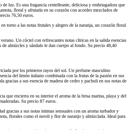
o de luz. Es una fragancia centelleante, deliciosa y embriagadora que
ergamota, floral y afrutada en su corazón con acordes mezclados de
 precio 76,50 euros.
 torno a las notas frutales y alegres de la naranja, un corazón floral
 verano. Un cóctel con refrescantes notas cítricas en la salida esencias
s de almizcles y sándalo le dan cuerpo al fondo. Su precio 48,40
riciada por los primeros rayos del sol. Un perfume masculino
sencia del limón italiano combinada con la frutas de la pasión en sus
ida gracias a sus esencia de madera de cedro y pachuli en sus notas de
a que encierra en su interior el aroma de la brisa marina, playa y del
 amaderadas. Su precio 87 euros.
dad gracias a sus notas intimas sensuales con un aroma turbador y
ota, florales como el neroli y flor de naranjo y almizclada. Ideal para