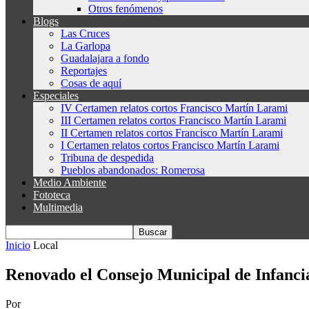
Otros fenómenos
Blogs
Las Cruces
La Garlopa
Guadalajara a fondo
Reportajes
Cosas de aquí
Especiales
IV Certamen relatos cortos Francisco Martín Larami
III Certamen relatos cortos Francisco Martín Larami
II Certamen relatos cortos Francisco Martín Larami
I Certamen relatos cortos Francisco Martín Larami
Tribuna de despedida
Pueblos abandonados: Romerosa
Medio Ambiente
Fototeca
Multimedia
Inicio
Local
Renovado el Consejo Municipal de Infanci
Por