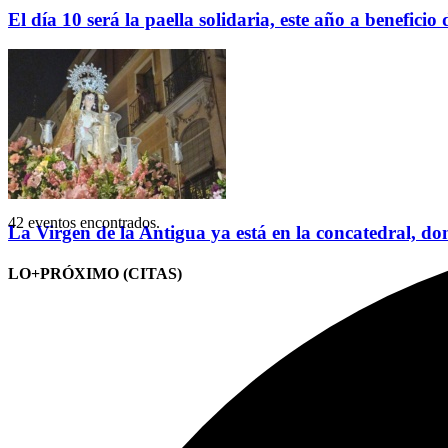
El día 10 será la paella solidaria, este año a benefici
42 eventos encontrados.
La Virgen de la Antigua ya está en la concatedral, do
LO+PRÓXIMO (CITAS)