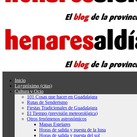
Inicio
Lo+próximo (citas)
Cultura y Ocio
101 Cosas que hacer en Guadalajara
Rutas de Senderismo
Fiestas Tradicionales de Guadalajara
El Tiempo (previsión meteorológica)
Otros fenómenos astronómicos
Mapas Estelares
Horas de salida y puesta de la luna
Horas de salida y puesta del sol