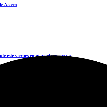
o de Accem
nde este viernes empieza el novenario