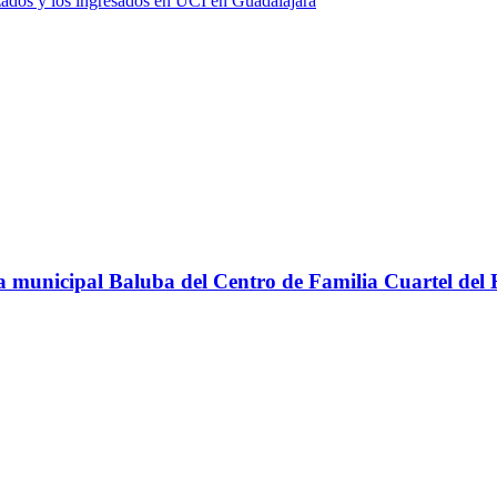
ados y los ingresados en UCI en Guadalajara
teca municipal Baluba del Centro de Familia Cuartel del