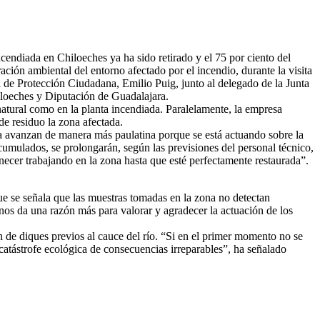
ncendiada en Chiloeches ya ha sido retirado y el 75 por ciento del
ción ambiental del entorno afectado por el incendio, durante la visita
al de Protección Ciudadana, Emilio Puig, junto al delegado de la Junta
iloeches y Diputación de Guadalajara.
natural como en la planta incendiada. Paralelamente, la empresa
de residuo la zona afectada.
ora avanzan de manera más paulatina porque se está actuando sobre la
acumulados, se prolongarán, según las previsiones del personal técnico,
ecer trabajando en la zona hasta que esté perfectamente restaurada”.
que se señala que las muestras tomadas en la zona no detectan
 nos da una razón más para valorar y agradecer la actuación de los
n de diques previos al cauce del río. “Si en el primer momento no se
catástrofe ecológica de consecuencias irreparables”, ha señalado