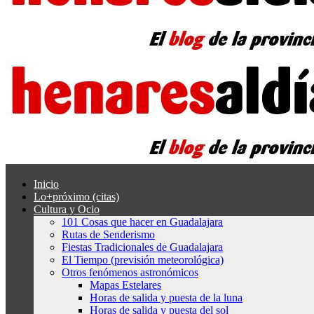
Inicio
Lo+próximo (citas)
Cultura y Ocio
101 Cosas que hacer en Guadalajara
Rutas de Senderismo
Fiestas Tradicionales de Guadalajara
El Tiempo (previsión meteorológica)
Otros fenómenos astronómicos
Mapas Estelares
Horas de salida y puesta de la luna
Horas de salida y puesta del sol