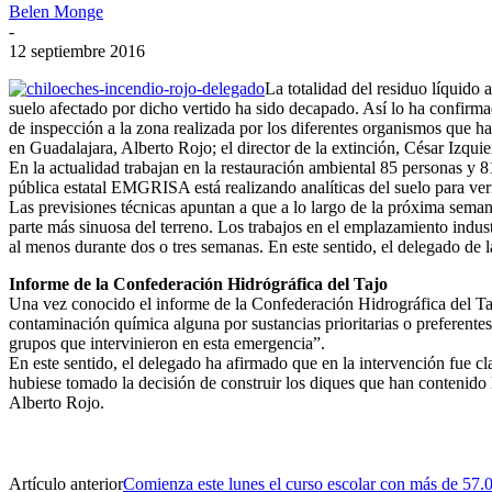
Belen Monge
-
12 septiembre 2016
La totalidad del residuo líquido 
suelo afectado por dicho vertido ha sido decapado. Así lo ha confirmad
de inspección a la zona realizada por los diferentes organismos que ha
en Guadalajara, Alberto Rojo; el director de la extinción, César Izq
En la actualidad trabajan en la restauración ambiental 85 personas y 
pública estatal EMGRISA está realizando analíticas del suelo para veri
Las previsiones técnicas apuntan a que a lo largo de la próxima seman
parte más sinuosa del terreno. Los trabajos en el emplazamiento indust
al menos durante dos o tres semanas. En este sentido, el delegado de 
Informe de la Confederación Hidrógráfica del Tajo
Una vez conocido el informe de la Confederación Hidrográfica del Tajo
contaminación química alguna por sustancias prioritarias o preferentes
grupos que intervinieron en esta emergencia”.
En este sentido, el delegado ha afirmado que en la intervención fue cl
hubiese tomado la decisión de construir los diques que han contenido 
Alberto Rojo.
Artículo anterior
Comienza este lunes el curso escolar con más de 57.