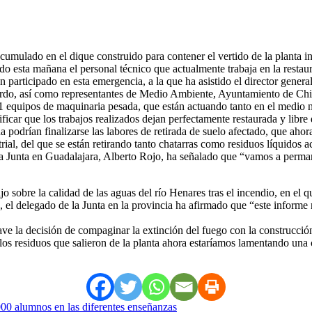
acumulado en el dique construido para contener el vertido de la planta i
o esta mañana el personal técnico que actualmente trabaja en la restaura
n participado en esta emergencia, a la que ha asistido el director gener
uierdo, así como representantes de Medio Ambiente, Ayuntamiento de Ch
81 equipos de maquinaria pesada, que están actuando tanto en el medio 
ficar que los trabajos realizados dejan perfectamente restaurada y libre 
a podrían finalizarse las labores de retirada de suelo afectado, que ah
rial, del que se están retirando tanto chatarras como residuos líquidos 
la Junta en Guadalajara, Alberto Rojo, ha señalado que “vamos a perman
 sobre la calidad de las aguas del río Henares tras el incendio, en el 
, el delegado de la Junta en la provincia ha afirmado que “este informe
ave la decisión de compaginar la extinción del fuego con la construcció
los residuos que salieron de la planta ahora estaríamos lamentando una 
000 alumnos en las diferentes enseñanzas