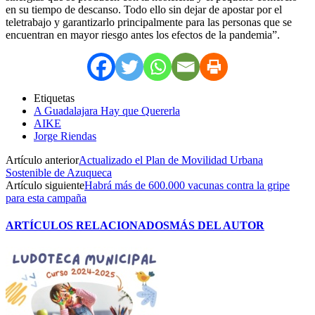
en su tiempo de descanso. Todo ello sin dejar de apostar por el
teletrabajo y garantizarlo principalmente para las personas que se
encuentran en mayor riesgo antes los efectos de la pandemia”.
Etiquetas
A Guadalajara Hay que Quererla
AIKE
Jorge Riendas
Artículo anterior
Actualizado el Plan de Movilidad Urbana
Sostenible de Azuqueca
Artículo siguiente
Habrá más de 600.000 vacunas contra la gripe
para esta campaña
ARTÍCULOS RELACIONADOS
MÁS DEL AUTOR