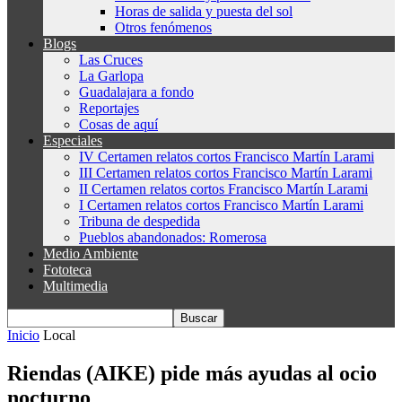
Horas de salida y puesta del sol
Otros fenómenos
Blogs
Las Cruces
La Garlopa
Guadalajara a fondo
Reportajes
Cosas de aquí
Especiales
IV Certamen relatos cortos Francisco Martín Larami
III Certamen relatos cortos Francisco Martín Larami
II Certamen relatos cortos Francisco Martín Larami
I Certamen relatos cortos Francisco Martín Larami
Tribuna de despedida
Pueblos abandonados: Romerosa
Medio Ambiente
Fototeca
Multimedia
Inicio
Local
Riendas (AIKE) pide más ayudas al ocio
nocturno