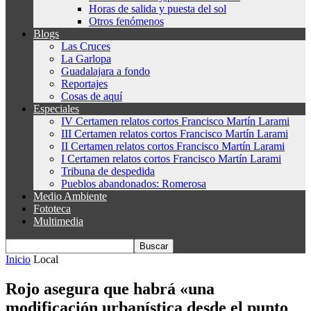
Horas de salida y puesta del sol
Otros fenómenos
Blogs
Las Cruces
La Garlopa
Guadalajara a fondo
Reportajes
Cosas de aquí
Especiales
IV Certamen relatos cortos Francisco Martín Larami
III Certamen relatos cortos Francisco Martín Larami
II Certamen relatos cortos Francisco Martín Larami
I Certamen relatos cortos Francisco Martín Larami
Tribuna de despedida
Pueblos abandonados: Romerosa
Medio Ambiente
Fototeca
Multimedia
Inicio
Local
Rojo asegura que habrá «una
modificación urbanística desde el punto