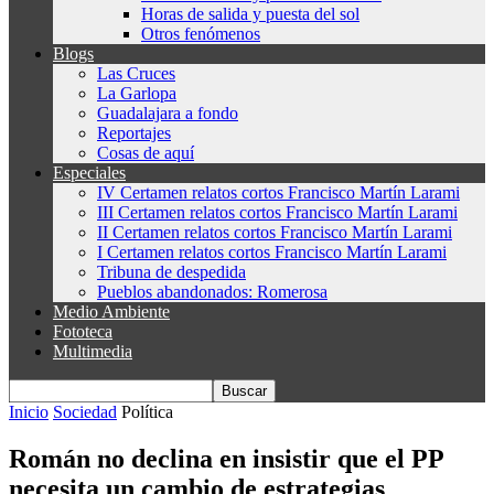
Horas de salida y puesta del sol
Otros fenómenos
Blogs
Las Cruces
La Garlopa
Guadalajara a fondo
Reportajes
Cosas de aquí
Especiales
IV Certamen relatos cortos Francisco Martín Larami
III Certamen relatos cortos Francisco Martín Larami
II Certamen relatos cortos Francisco Martín Larami
I Certamen relatos cortos Francisco Martín Larami
Tribuna de despedida
Pueblos abandonados: Romerosa
Medio Ambiente
Fototeca
Multimedia
Inicio
Sociedad
Política
Román no declina en insistir que el PP
necesita un cambio de estrategias