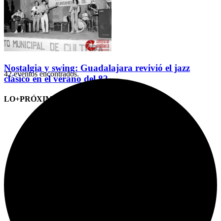
Nostalgia y swing: Guadalajara revivió el jazz
42 eventos encontrados.
clásico en el verano del 82
LO+PRÓXIMO (CITAS)