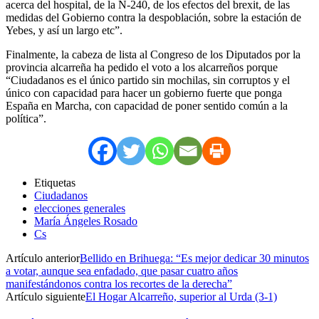
acerca del hospital, de la N-240, de los efectos del brexit, de las
medidas del Gobierno contra la despoblación, sobre la estación de
Yebes, y así un largo etc”.
Finalmente, la cabeza de lista al Congreso de los Diputados por la
provincia alcarreña ha pedido el voto a los alcarreños porque
“Ciudadanos es el único partido sin mochilas, sin corruptos y el
único con capacidad para hacer un gobierno fuerte que ponga
España en Marcha, con capacidad de poner sentido común a la
política”.
Etiquetas
Ciudadanos
elecciones generales
María Ángeles Rosado
Cs
Artículo anterior
Bellido en Brihuega: “Es mejor dedicar 30 minutos
a votar, aunque sea enfadado, que pasar cuatro años
manifestándonos contra los recortes de la derecha”
Artículo siguiente
El Hogar Alcarreño, superior al Urda (3-1)