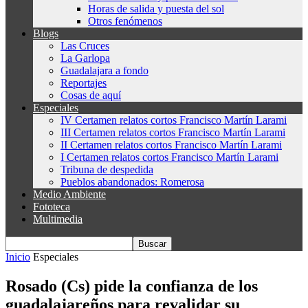
Horas de salida y puesta del sol
Otros fenómenos
Blogs
Las Cruces
La Garlopa
Guadalajara a fondo
Reportajes
Cosas de aquí
Especiales
IV Certamen relatos cortos Francisco Martín Larami
III Certamen relatos cortos Francisco Martín Larami
II Certamen relatos cortos Francisco Martín Larami
I Certamen relatos cortos Francisco Martín Larami
Tribuna de despedida
Pueblos abandonados: Romerosa
Medio Ambiente
Fototeca
Multimedia
Inicio
Especiales
Rosado (Cs) pide la confianza de los
guadalajareños para revalidar su