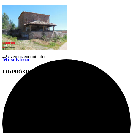
42 eventos encontrados.
Mi solsticio
LO+PRÓXIMO (CITAS)