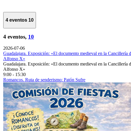
4 eventos
10
4 eventos,
10
2026-07-06
Guadalajara. Exposición: «El documento medieval en la Cancillería 
Alfonso X»
Guadalajara. Exposición: «El documento medieval en la Cancillería 
Alfonso X»
9:00
-
15:30
Romancos. Ruta de senderismo: Patón Sufre