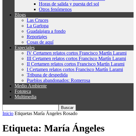
Horas de salida y puesta del sol
Otros fenómenos
Blogs
Las Cruces
La Garlopa
Guadalajara a fondo
Reportajes
Cosas de aquí
Especiales
IV Certamen relatos cortos Francisco Martín Larami
III Certamen relatos cortos Francisco Martín Larami
II Certamen relatos cortos Francisco Martín Larami
I Certamen relatos cortos Francisco Martín Larami
Tribuna de despedida
Pueblos abandonados: Romerosa
Medio Ambiente
Fototeca
Multimedia
Inicio
Etiquetas
María Ángeles Rosado
Etiqueta: María Ángeles